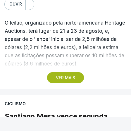
OUVIR
O leilão, organizado pela norte-americana Heritage
Auctions, terá lugar de 21 a 23 de agosto, e,
apesar de o 'lance' inicial ser de 2,5 milhões de
dólares (2,2 milhões de euros), a leiloeira estima
que as licitações possam superar os 10 milhões de
dólares (8,6 milhões de euros).
VER MAIS
A camisola utilizada pelo astro argentino durante
este jogo dos quartos de final do Mundial1986,
ganho por 2-1 pela sua seleção a 22 de junho de
CICLISMO
1986, na Cidade do México, foi vendida por um
valor recorde de 9,3 milhões de dólares (oito
Santiago Mesa vence segunda
milhões de euros) em 2022.
etapa e Rui Oliveira segura camisola