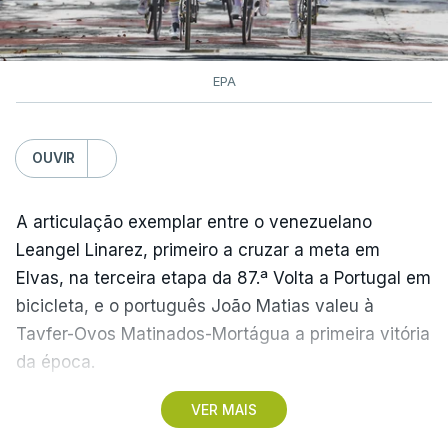
EPA
OUVIR
A articulação exemplar entre o venezuelano
Leangel Linarez, primeiro a cruzar a meta em
Elvas, na terceira etapa da 87.ª Volta a Portugal em
bicicleta, e o português João Matias valeu à
Tavfer-Ovos Matinados-Mortágua a primeira vitória
da época.
VER MAIS
Discreta nas chegadas ao Palácio Nacional de
Queluz, na quinta-feira, e a Albufeira, na sexta-