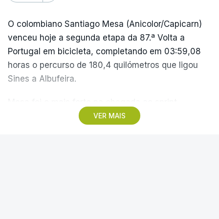
O colombiano Santiago Mesa (Anicolor/Capicarn)
venceu hoje a segunda etapa da 87.ª Volta a
Portugal em bicicleta, completando em 03:59,08
horas o percurso de 180,4 quilómetros que ligou
Sines a Albufeira.
Mesa foi o mais forte na chegada ao sprint,
superando o espanhol Daniel Cavia (Burgos-
VER MAIS
Burpellet-BH) e o argentino Tomas Contte (Aviludo-
Louletano-Loulé Concelho), segundo e terceiro
classificados, respetivamente, enquanto o
SPORTING
|
FUTEBOL NACIONAL
português Rui Oliveira (UAE Emirates) foi sexto,
Rui Borges "sem pressão"
com o mesmo tempo, e mantém-se na liderança,
reconhece ambições do Sporting
com 07:45.32 horas.
O treinador Rui Borges assume a ambição de