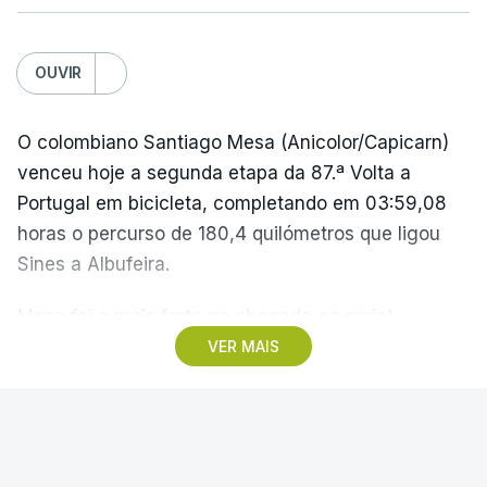
OUVIR
O colombiano Santiago Mesa (Anicolor/Capicarn)
venceu hoje a segunda etapa da 87.ª Volta a
Portugal em bicicleta, completando em 03:59,08
horas o percurso de 180,4 quilómetros que ligou
Sines a Albufeira.
Mesa foi o mais forte na chegada ao sprint,
superando o espanhol Daniel Cavia (Burgos-
VER MAIS
Burpellet-BH) e o argentino Tomas Contte (Aviludo-
Louletano-Loulé Concelho), segundo e terceiro
classificados, respetivamente, enquanto o
SPORTING
|
FUTEBOL NACIONAL
português Rui Oliveira (UAE Emirates) foi sexto,