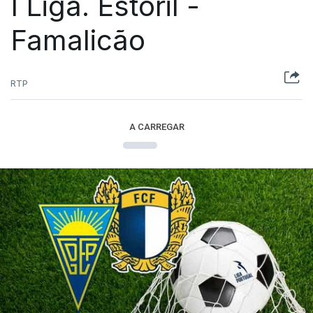
I Liga. Estoril -
Famalicão
RTP
A CARREGAR