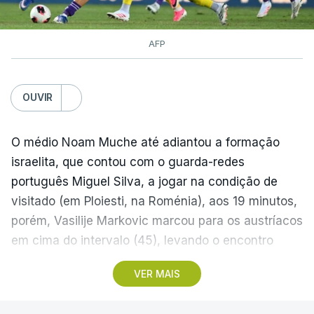
AFP
OUVIR
O médio Noam Muche até adiantou a formação
israelita, que contou com o guarda-redes
português Miguel Silva, a jogar na condição de
visitado (em Ploiesti, na Roménia), aos 19 minutos,
porém, Vasilije Markovic marcou para os austríacos
em cima do intervalo (45), levando o encontro
empatado para o descanso.
VER MAIS
No segundo tempo, aos 69, Sanel Saljic marcou o