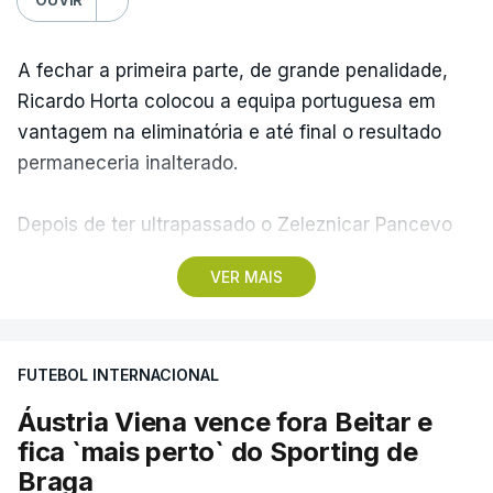
A fechar a primeira parte, de grande penalidade,
Ricardo Horta colocou a equipa portuguesa em
vantagem na eliminatória e até final o resultado
permaneceria inalterado.
Depois de ter ultrapassado o Zeleznicar Pancevo
na segunda pré-eliminatória de acesso à fase de
VER MAIS
liga da Liga Conferência, caso elimine Dínamo de
Minsk, com a segunda mão agendada para 13 de
agosto, na Bulgária – devido à guerra na Ucrânia e
FUTEBOL INTERNACIONAL
ao facto de a Bielorrússia ser aliada da Rússia - o
Sporting de Braga irá defrontar no play-off o
Áustria Viena vence fora Beitar e
vencedor da eliminatória entre Beitar e Áustria
fica `mais perto` do Sporting de
Viena.
Braga