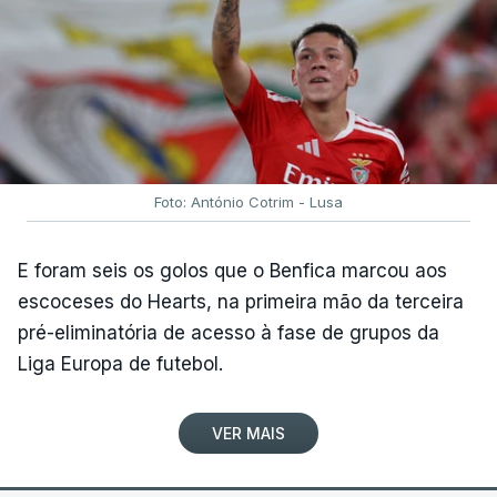
cerca de 500 metros.
Rui Oliveira é seguido, na classificação geral, por
Rafael Reis (Anicolor-Campicarn), a três segundos,
e por Miguel Salgueiro (Tavira-Crédito Agrícola), a
nove, num pelotão com 117 corredores, após a
desistência de Noah Campos (Tavira-Crédito
Foto: António Cotrim - Lusa
Agrícola) e a desclassificação do irlandês Ciah
Keogh (APS Pro Cycling by Team Cadence
E foram seis os golos que o Benfica marcou aos
Cycling), após concluir a etapa para além do
escoceses do Hearts, na primeira mão da terceira
tempo de controlo.
pré-eliminatória de acesso à fase de grupos da
Liga Europa de futebol.
(Com Lusa)
VER MAIS