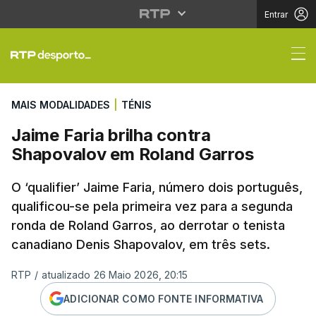
Entrar
Jaime Faria brilha co
MAIS MODALIDADES
|
TÉNIS
Jaime Faria brilha contra
Shapovalov em Roland Garros
O ‘qualifier’ Jaime Faria, número dois português,
qualificou-se pela primeira vez para a segunda
ronda de Roland Garros, ao derrotar o tenista
canadiano Denis Shapovalov, em três sets.
RTP
/
atualizado 26 Maio 2026, 20:15
ADICIONAR COMO FONTE INFORMATIVA