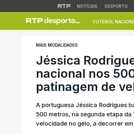
NOTÍCIAS
DESPORTO
FUTEBOL NACION
Jéssica Rodrigues
MAIS MODALIDADES
Jéssica Rodrigu
nacional nos 50
patinagem de ve
A portuguesa Jéssica Rodrigues b
500 metros, na segunda etapa da
velocidade no gelo, a decorrer e