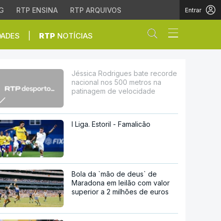
G
RTP ENSINA
RTP ARQUIVOS
Entrar
Abrir campo de
|
DADES
RTP
NOTÍCIAS
nos 500 metros na pati
Jéssica Rodrigues bate recorde
nacional nos 500 metros na
patinagem de velocidade
I Liga. Estoril - Famalicão
Bola da `mão de deus` de
Maradona em leilão com valor
superior a 2 milhões de euros