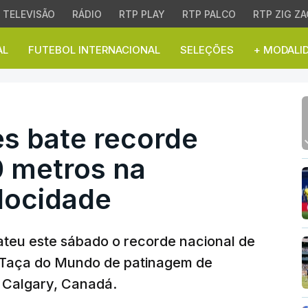
TELEVISÃO
RÁDIO
RTP PLAY
RTP PALCO
RTP ZIG ZA
AL
FUTEBOL INTERNACIONAL
SELEÇÕES
+ MODALI
 bate recorde nacional 
es bate recorde
0 metros na
locidade
ateu este sábado o recorde nacional de
 Taça do Mundo de patinagem de
m Calgary, Canadá.