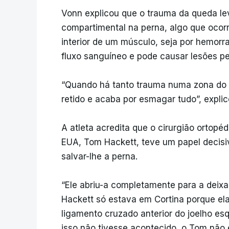
Vonn explicou que o trauma da queda l
compartimental na perna, algo que oco
interior de um músculo, seja por hemorr
fluxo sanguíneo e pode causar lesões p
“Quando há tanto trauma numa zona do c
retido e acaba por esmagar tudo”, explic
A atleta acredita que o cirurgião ortop
EUA, Tom Hackett, teve um papel decisiv
salvar-lhe a perna.
“Ele abriu-a completamente para a deixar
Hackett só estava em Cortina porque ela
ligamento cruzado anterior do joelho e
isso não tivesse acontecido, o Tom não 