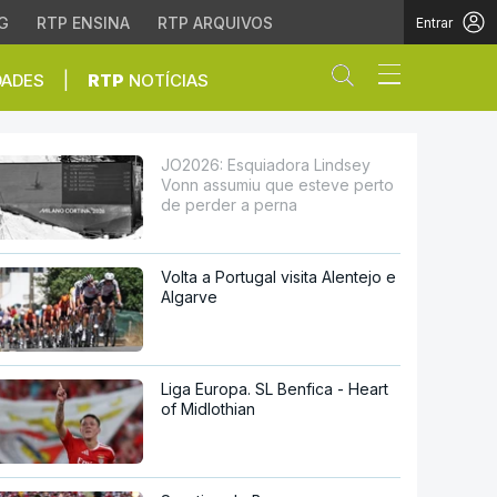
G
RTP ENSINA
RTP ARQUIVOS
Entrar
Abrir campo de
|
DADES
RTP
NOTÍCIAS
 que esteve perto de p
JO2026: Esquiadora Lindsey
Vonn assumiu que esteve perto
de perder a perna
Volta a Portugal visita Alentejo e
Algarve
Liga Europa. SL Benfica - Heart
of Midlothian