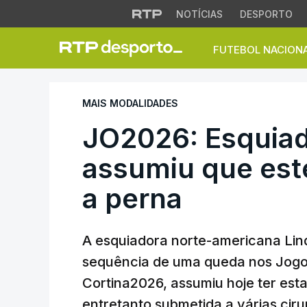
NOTÍCIAS
DESPORTO
FUTEBOL NACION
JO2026: Esquiador
MAIS MODALIDADES
JO2026: Esquiad
assumiu que est
a perna
A esquiadora norte-americana Lin
sequência de uma queda nos Jogos
Cortina2026, assumiu hoje ter est
entretanto submetida a várias ciru