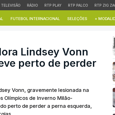
TELEVISÃO
RÁDIO
RTP PLAY
RTP PALCO
RTP ZIG ZA
AL
FUTEBOL INTERNACIONAL
SELEÇÕES
+ MODALI
a Lindsey Vonn assumiu
ora Lindsey Vonn
eve perto de perder
dsey Vonn, gravemente lesionada na
 Olímpicos de Inverno Milão-
ado perto de perder a perna esquerda,
rgias.