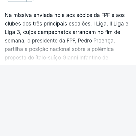
Na missiva enviada hoje aos sócios da FPF e aos
clubes dos três principais escalões, I Liga, II Liga e
Liga 3, cujos campeonatos arrancam no fim de
semana, o presidente da FPF, Pedro Proença,
partilha a posição nacional sobre a polémica
proposta do ítalo-suíço Gianni Infantino de
comercialização dos Mundiais, entretanto excluída.
VER MAIS
“No atual contexto internacional e perante a
situação que se vive na FIFA, a FPF acompanhou,
FUTEBOL NACIONAL
|
1.ª LIGA
com sentido de responsabilidade institucional, a
posição assumida pelas 55 Federações da UEFA,
Médio brasileiro Ian Luccas reforça
rejeitando a proposta de transferência de
Alverca proveniente do Cruzeiro
participações de propriedade no Campeonato do
Mundo e noutras competições da FIFA para
O Alverca, da I Liga portuguesa de futebol,