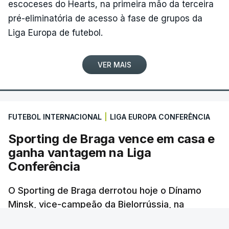
Cycling), após concluir a etapa para além do
escoceses do Hearts, na primeira mão da terceira
tempo de controlo.
pré-eliminatória de acesso à fase de grupos da
Liga Europa de futebol.
(Com Lusa)
VER MAIS
FUTEBOL INTERNACIONAL
|
LIGA EUROPA CONFERÊNCIA
Sporting de Braga vence em casa e
ganha vantagem na Liga
Conferência
O Sporting de Braga derrotou hoje o Dínamo
Minsk, vice-campeão da Bielorrússia, na
primeira-mão da terceira pré-eliminatória da