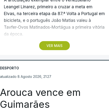
Leangel Linarez, primeiro a cruzar a meta em
Elvas, na terceira etapa da 87.ª Volta a Portugal em
bicicleta, e o português João Matias valeu à
Tavfer-Ovos Matinados-Mortágua a primeira vitória
da época.
VER MAIS
Discreta nas chegadas ao Palácio Nacional de
Queluz, na quinta-feira, e a Albufeira, na sexta-
feira, a equipa dirigida por Gustavo Veloso
apresentou a sua melhor versão nos derradeiros
DESPORTO
metros da tirada mais longa da corrida, marcados
atualizado 8 Agosto 2026, 21:27
por uma aparatosa queda e por nova aparição do
camisola amarela, Rui Oliveira (UAE Emirates), no
Arouca vence em
sprint.
Guimarães
Quando o quarteto da fuga do dia estava prestes a