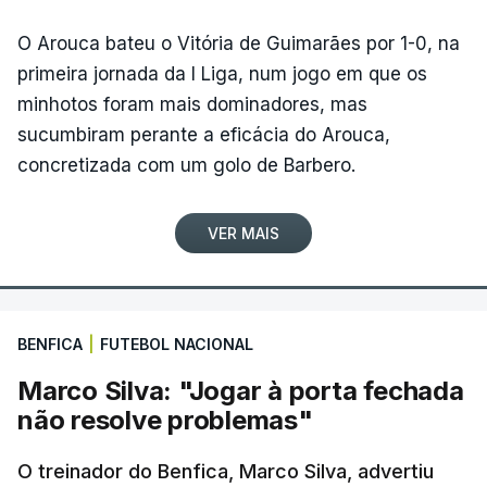
de 182,2 quilómetros.
O Arouca bateu o Vitória de Guimarães por 1-0, na
primeira jornada da I Liga, num jogo em que os
“Ontem [sexta-feira] já queria ganhar, mas a vitória
minhotos foram mais dominadores, mas
na etapa chegou hoje. Estou muito feliz, a nível
sucumbiram perante a eficácia do Arouca,
pessoal e pela equipa. É uma vitória que
concretizada com um golo de Barbero.
estávamos à procura desde o início da temporada.
Por uma ou por outra coisa, tivemos 'má sorte' e
VER MAIS
não conseguimos ganhar”, realçou aos jornalistas o
corredor, um dia depois de completar 29 anos.
Com um palmarés que já incluía duas vitórias em
BENFICA
|
FUTEBOL NACIONAL
etapas da Volta, ambas conquistadas em 2023, o
Marco Silva: "Jogar à porta fechada
sprinter dera à Tavfer-Ovos Matinados-Mortágua a
não resolve problemas"
única vitória em duas épocas na Clássica de Viana
do Castelo, em 06 de abril de 2025, antes de novo
O treinador do Benfica, Marco Silva, advertiu
êxito hoje.