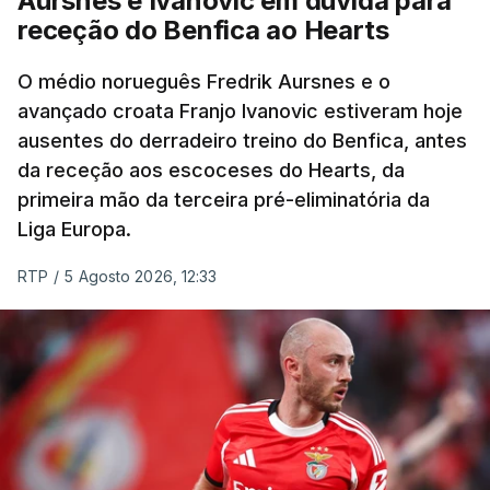
Aursnes e Ivanovic em dúvida para
O vice-campeão português de contrarrelógio,
receção do Benfica ao Hearts
Rafael Reis, que procurava o oitavo triunfo em
prólogos da prova, o sexto seguido, foi o terceiro
O médio norueguês Fredrik Aursnes e o
mais rápido, a sete segundos, enquanto o italiano
avançado croata Franjo Ivanovic estiveram hoje
Luca Giaimi (UAE Emirates) e o russo Artem Nych
ausentes do derradeiro treino do Benfica, antes
(Anicolor-Campicarn), vencedor das últimas duas
da receção aos escoceses do Hearts, da
edições da Volta, terminaram na quarta e quinta
primeira mão da terceira pré-eliminatória da
posições, respetivamente, a nove e 14 segundos.
Liga Europa.
Na quinta-feira, o pelotão vai percorrer os 157,1
RTP
/
5 Agosto 2026, 12:33
quilómetros entre Lourinhã a Queluz, em Sintra, na
primeira das 10 etapas da 87.ª edição, com duas
contagens de terceira categoria nos derradeiros
50 quilómetros.
TÓPICOS
Lourinhã Queluz
,
Madison