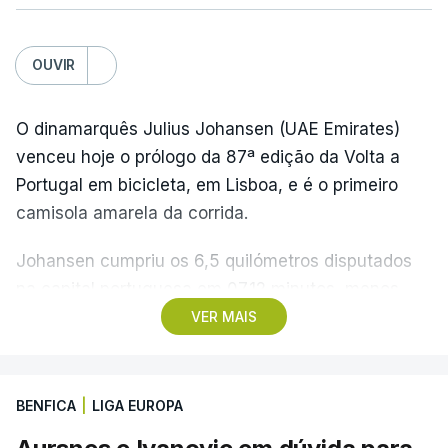
OUVIR
O dinamarquês Julius Johansen (UAE Emirates)
venceu hoje o prólogo da 87ª edição da Volta a
Portugal em bicicleta, em Lisboa, e é o primeiro
camisola amarela da corrida.
Johansen cumpriu os 6,5 quilómetros disputados
na capital portuguesa em 07.12 minutos, menos
quatro segundos do que o companheiro de equipa
VER MAIS
Rui Oliveira, campeão olímpico de Madison em
Paris2024, ao lado de Iúri Leitão, em ciclismo de
pista.
BENFICA
|
LIGA EUROPA