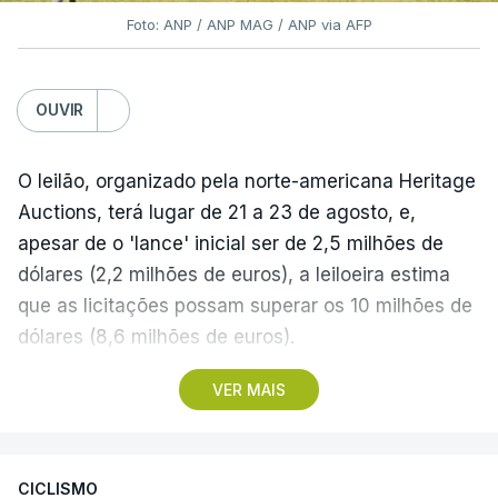
Foto: ANP / ANP MAG / ANP via AFP
OUVIR
O leilão, organizado pela norte-americana Heritage
Auctions, terá lugar de 21 a 23 de agosto, e,
apesar de o 'lance' inicial ser de 2,5 milhões de
dólares (2,2 milhões de euros), a leiloeira estima
que as licitações possam superar os 10 milhões de
dólares (8,6 milhões de euros).
VER MAIS
A camisola utilizada pelo astro argentino durante
este jogo dos quartos de final do Mundial1986,
ganho por 2-1 pela sua seleção a 22 de junho de
CICLISMO
1986, na Cidade do México, foi vendida por um