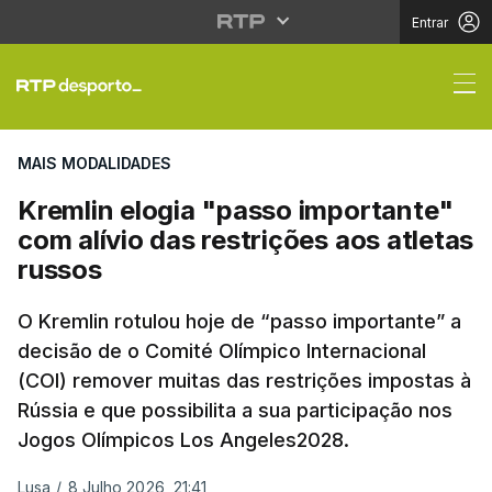
Entrar
Kremlin elogia "passo 
MAIS MODALIDADES
Kremlin elogia "passo importante"
com alívio das restrições aos atletas
russos
O Kremlin rotulou hoje de “passo importante” a
decisão de o Comité Olímpico Internacional
(COI) remover muitas das restrições impostas à
Rússia e que possibilita a sua participação nos
Jogos Olímpicos Los Angeles2028.
Lusa
/
8 Julho 2026, 21:41