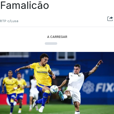
Famalicão
RTP c/Lusa
A CARREGAR