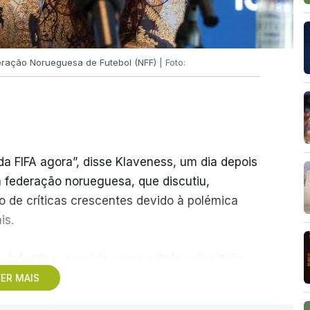
deração Norueguesa de Futebol (NFF)
| Foto:
a FIFA agora”, disse Klaveness, um dia depois
a federação norueguesa, que discutiu,
vo de críticas crescentes devido à polémica
is.
e Infantino, considera que o ítalo-suíço “não
ia para liderar a FIFA de forma estável no
ER MAIS
retorno” para o presidente.