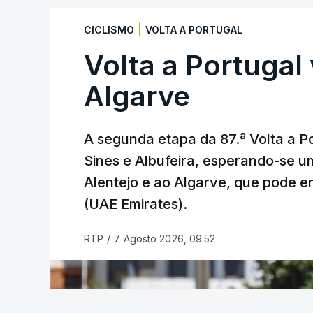
Infantino, único candidato declarado às
|
CICLISMO
VOLTA A PORTUGAL
garantir a maioria dos 211 votos das f
Volta a Portugal 
mandato.
Algarve
O dirigente ítalo-suíço enfrenta contest
comercialização parcial dos direitos da F
A segunda etapa da 87.ª Volta a Po
Sines e Albufeira, esperando-se u
Na sexta-feira passada, depois de enor
Alentejo e ao Algarve, que pode en
quais a UEFA, de inúmeros agentes do f
tutela o futebol mundial, abandonou o pr
(UAE Emirates).
tinha sido apresentado poucos dias ante
RTP
/
7 Agosto 2026, 09:52
O plano previa a criação da FFE, uma sub
e eventos da FIFA, incluindo o Campeon
a investidores privados.