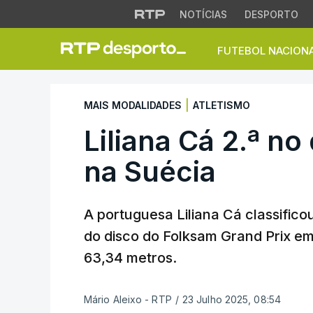
NOTÍCIAS
DESPORTO
FUTEBOL NACION
Liliana Cá 2.ª no 
|
MAIS MODALIDADES
ATLETISMO
Liliana Cá 2.ª n
na Suécia
A portuguesa Liliana Cá classific
do disco do Folksam Grand Prix e
63,34 metros.
Mário Aleixo - RTP
/
23 Julho 2025, 08:54