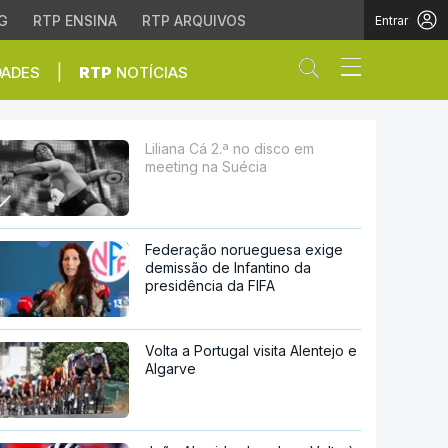
G
RTP ENSINA
RTP ARQUIVOS
Entrar
Abrir campo de
|
DADES
RTP
NOTÍCIAS
cia
Liliana Cá 2.ª no disco em
meeting na Suécia
Federação norueguesa exige
demissão de Infantino da
presidência da FIFA
Volta a Portugal visita Alentejo e
Algarve