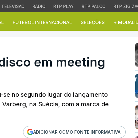
TELEVISÃO
RÁDIO
RTP PLAY
RTP PALCO
RTP ZIG ZA
AL
FUTEBOL INTERNACIONAL
SELEÇÕES
+ MODALI
disco em meeting na Sué
o disco em meeting
ou-se no segundo lugar do lançamento
m Varberg, na Suécia, com a marca de
ADICIONAR COMO FONTE INFORMATIVA