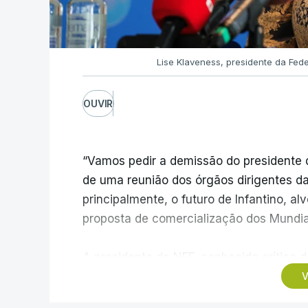
Lise Klaveness, presidente da Fe
OUVIR
“Vamos pedir a demissão do presidente d
de uma reunião dos órgãos dirigentes d
principalmente, o futuro de Infantino, al
proposta de comercialização dos Mundia
A presidente da NFF, conhecida crítica d
possui a confiança institucional necessár
V
período atual”, sublinhando que “não há 