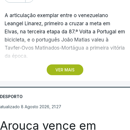
A articulação exemplar entre o venezuelano
Leangel Linarez, primeiro a cruzar a meta em
Elvas, na terceira etapa da 87.ª Volta a Portugal em
bicicleta, e o português João Matias valeu à
Tavfer-Ovos Matinados-Mortágua a primeira vitória
da época.
VER MAIS
Discreta nas chegadas ao Palácio Nacional de
Queluz, na quinta-feira, e a Albufeira, na sexta-
feira, a equipa dirigida por Gustavo Veloso
apresentou a sua melhor versão nos derradeiros
DESPORTO
metros da tirada mais longa da corrida, marcados
atualizado 8 Agosto 2026, 21:27
por uma aparatosa queda e por nova aparição do
camisola amarela, Rui Oliveira (UAE Emirates), no
Arouca vence em
sprint.