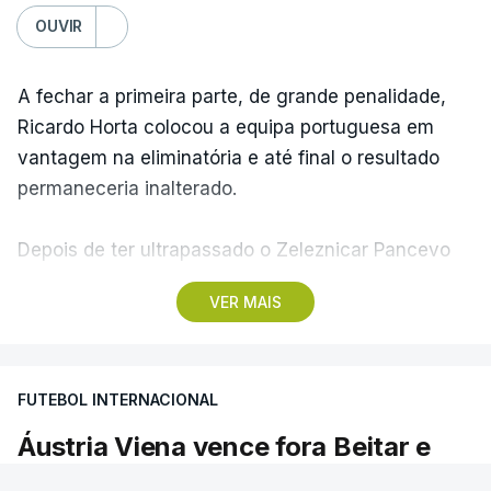
OUVIR
A fechar a primeira parte, de grande penalidade,
Ricardo Horta colocou a equipa portuguesa em
vantagem na eliminatória e até final o resultado
permaneceria inalterado.
Depois de ter ultrapassado o Zeleznicar Pancevo
na segunda pré-eliminatória de acesso à fase de
VER MAIS
liga da Liga Conferência, caso elimine Dínamo de
Minsk, com a segunda mão agendada para 13 de
agosto, na Bulgária – devido à guerra na Ucrânia e
FUTEBOL INTERNACIONAL
ao facto de a Bielorrússia ser aliada da Rússia - o
Sporting de Braga irá defrontar no play-off o
Áustria Viena vence fora Beitar e
vencedor da eliminatória entre Beitar e Áustria
fica `mais perto` do Sporting de