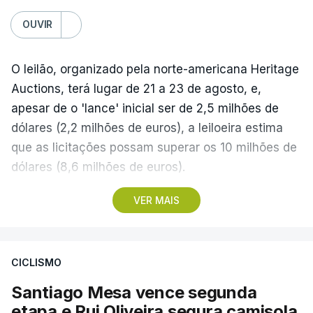
OUVIR
O leilão, organizado pela norte-americana Heritage
Auctions, terá lugar de 21 a 23 de agosto, e,
apesar de o 'lance' inicial ser de 2,5 milhões de
dólares (2,2 milhões de euros), a leiloeira estima
que as licitações possam superar os 10 milhões de
dólares (8,6 milhões de euros).
VER MAIS
A camisola utilizada pelo astro argentino durante
este jogo dos quartos de final do Mundial1986,
ganho por 2-1 pela sua seleção a 22 de junho de
CICLISMO
1986, na Cidade do México, foi vendida por um
valor recorde de 9,3 milhões de dólares (oito
Santiago Mesa vence segunda
milhões de euros) em 2022.
etapa e Rui Oliveira segura camisola