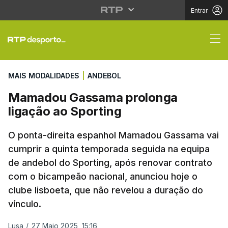
Entrar
Mamadou Gassama prol
MAIS MODALIDADES
|
ANDEBOL
Mamadou Gassama prolonga
ligação ao Sporting
O ponta-direita espanhol Mamadou Gassama vai
cumprir a quinta temporada seguida na equipa
de andebol do Sporting, após renovar contrato
com o bicampeão nacional, anunciou hoje o
clube lisboeta, que não revelou a duração do
vínculo.
Lusa
/
27 Maio 2025, 15:16