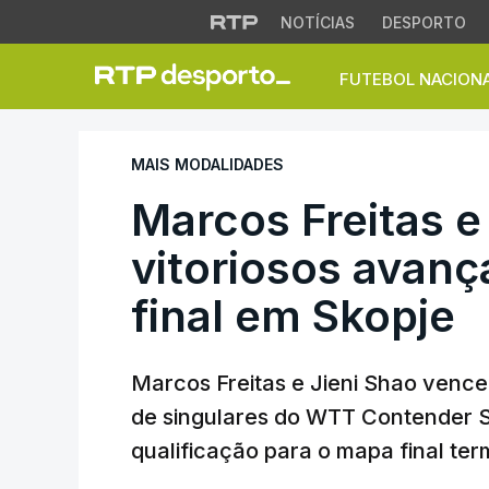
NOTÍCIAS
DESPORTO
FUTEBOL NACION
Marcos Freitas e J
MAIS MODALIDADES
Marcos Freitas e
vitoriosos avan
final em Skopje
Marcos Freitas e Jieni Shao vence
de singulares do WTT Contender S
qualificação para o mapa final ter