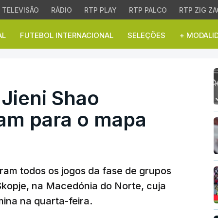
TELEVISÃO
RÁDIO
RTP PLAY
RTP PALCO
RTP ZIG ZA
AL
FUTEBOL INTERNACIONAL
SELEÇÕES
+ MODALI
ieni Shao vitoriosos av
 Jieni Shao
çam para o mapa
ram todos os jogos da fase de grupos
kopje, na Macedónia do Norte, cuja
mina na quarta-feira.