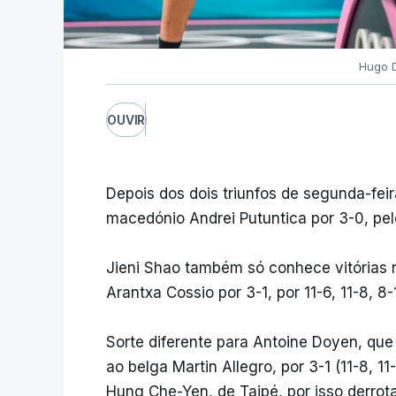
Hugo D
OUVIR
Depois dos dois triunfos de segunda-fei
macedónio Andrei Putuntica por 3-0, pelos
Jieni Shao também só conhece vitórias n
Arantxa Cossio por 3-1, por 11-6, 11-8, 8-1
Sorte diferente para Antoine Doyen, que 
ao belga Martin Allegro, por 3-1 (11-8, 1
Hung Che-Yen, de Taipé, por isso derrot