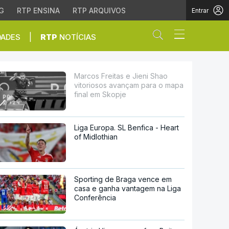
G
RTP ENSINA
RTP ARQUIVOS
Entrar
Abrir campo de
|
DADES
RTP
NOTÍCIAS
ançam para o mapa final
Marcos Freitas e Jieni Shao
vitoriosos avançam para o mapa
final em Skopje
Liga Europa. SL Benfica - Heart
of Midlothian
Sporting de Braga vence em
casa e ganha vantagem na Liga
Conferência