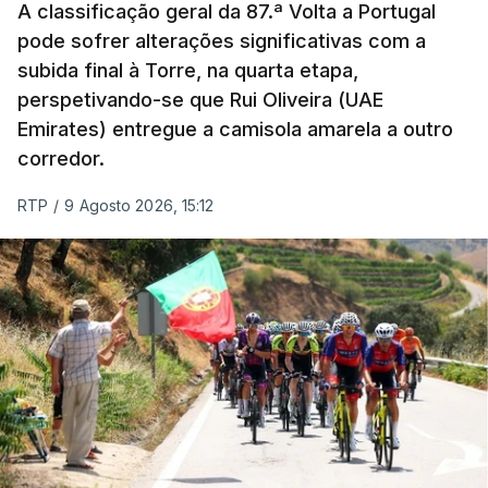
Amadora, num jogo que os ‘leões estiveram a
A classificação geral da 87.ª Volta a Portugal
vencer por 2-0, e pelo triunfo do regressado
pode sofrer alterações significativas com a
Marítimo na receção ao Casa Pia (1-0).
subida final à Torre, na quarta etapa,
perspetivando-se que Rui Oliveira (UAE
Emirates) entregue a camisola amarela a outro
Programa da 1.ª jornada
corredor.
Sexta-feira
RTP
/
9 Agosto 2026, 15:12
Estoril Praia – Famalicão, 1-1
Sábado
Marítimo - Casa Pia, 1-0
Vitória de Guimarães – Arouca, 0-1
Estrela Amadora – Sporting, 2-2
Domingo
FC Porto – Alverca, 18:00