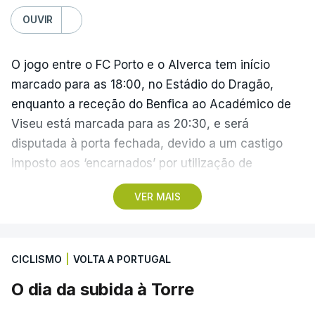
OUVIR
O jogo entre o FC Porto e o Alverca tem início
marcado para as 18:00, no Estádio do Dragão,
enquanto a receção do Benfica ao Académico de
Viseu está marcada para as 20:30, e será
disputada à porta fechada, devido a um castigo
imposto aos ‘encarnados’ por utilização de
pirotecnia.
VER MAIS
Também às 20:30, o Gil Vicente recebe o Rio Ave e
o Moreirense visita o vizinho Sporting de Braga.
CICLISMO
|
VOLTA A PORTUGAL
A jornada fica para já marcada pelo empate 2-2
O dia da subida à Torre
cedido pelo Sporting no terreno do Estrela da