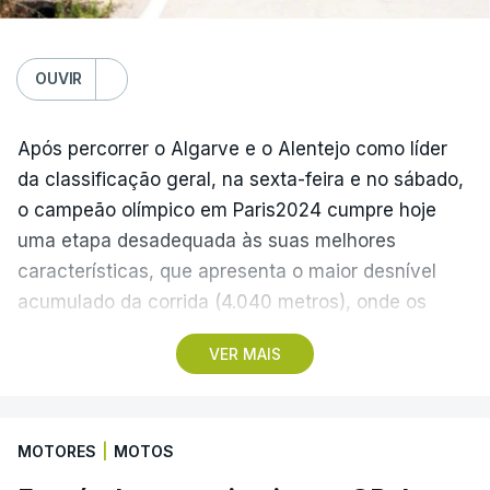
Gil Vicente - Rio Ave, 20:30
Moreirense - Sporting de Braga, 20:30
Benfica - Académico de Viseu, 20:30
OUVIR
Segunda-feira
Após percorrer o Algarve e o Alentejo como líder
Santa Clara - Nacional, 19:15 locais (20:15 em
da classificação geral, na sexta-feira e no sábado,
Lisboa)
o campeão olímpico em Paris2024 cumpre hoje
uma etapa desadequada às suas melhores
(Com Lusa)
características, que apresenta o maior desnível
acumulado da corrida (4.040 metros), onde os
teóricos candidatos à vitória final devem ser os
VER MAIS
protagonistas.
A etapa de 154,6 quilómetros começa em Figueiró
MOTORES
|
MOTOS
dos Vinhos, no distrito de Leiria, às 13:55, e inclui
três contagens de montanha antes da derradeira