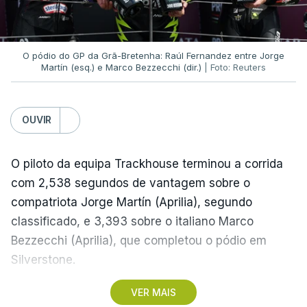
(Petrolike) consagrou-se vencedor.
(Com Lusa)
O pódio do GP da Grã-Bretenha: Raúl Fernandez entre Jorge
Martín (esq.) e Marco Bezzecchi (dir.)
| Foto: Reuters
OUVIR
O piloto da equipa Trackhouse terminou a corrida
com 2,538 segundos de vantagem sobre o
compatriota Jorge Martín (Aprilia), segundo
classificado, e 3,393 sobre o italiano Marco
Bezzecchi (Aprilia), que completou o pódio em
Silverstone.
VER MAIS
Raúl Fernández, que partiu do segundo lugar da