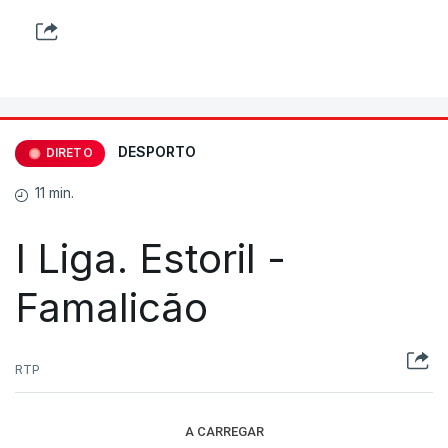
DESPORTO
DIRETO
11 min.
I Liga. Estoril -
Famalicão
RTP
A CARREGAR