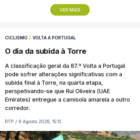
pirotecnia.
VER MAIS
Também às 20:30, o Gil Vicente recebe o Rio Ave e
o Moreirense visita o vizinho Sporting de Braga.
CICLISMO
|
VOLTA A PORTUGAL
A jornada fica para já marcada pelo empate 2-2
O dia da subida à Torre
cedido pelo Sporting no terreno do Estrela da
Amadora, num jogo que os ‘leões estiveram a
A classificação geral da 87.ª Volta a Portugal
vencer por 2-0, e pelo triunfo do regressado
pode sofrer alterações significativas com a
Marítimo na receção ao Casa Pia (1-0).
subida final à Torre, na quarta etapa,
perspetivando-se que Rui Oliveira (UAE
Emirates) entregue a camisola amarela a outro
Programa da 1.ª jornada
corredor.
Sexta-feira
RTP
/
9 Agosto 2026, 15:12
Estoril Praia – Famalicão, 1-1