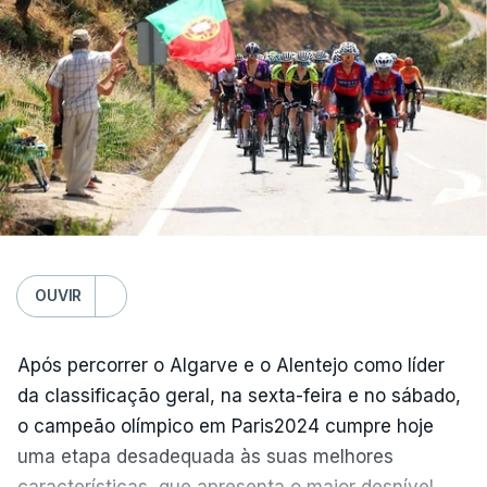
Sábado
Marítimo - Casa Pia, 1-0
Vitória de Guimarães – Arouca, 0-1
Estrela Amadora – Sporting, 2-2
Domingo
FC Porto – Alverca, 18:00
Gil Vicente - Rio Ave, 20:30
Moreirense - Sporting de Braga, 20:30
Benfica - Académico de Viseu, 20:30
OUVIR
Segunda-feira
Após percorrer o Algarve e o Alentejo como líder
Santa Clara - Nacional, 19:15 locais (20:15 em
da classificação geral, na sexta-feira e no sábado,
Lisboa)
o campeão olímpico em Paris2024 cumpre hoje
uma etapa desadequada às suas melhores
(Com Lusa)
características, que apresenta o maior desnível