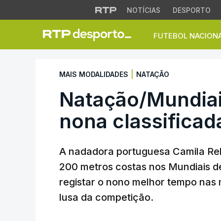
NOTÍCIAS
DESPORTO
FUTEBOL NACION
Natação/Mundiais:
|
MAIS MODALIDADES
NATAÇÃO
Natação/Mundiai
nona classificad
A nadadora portuguesa Camila Rebe
200 metros costas nos Mundiais 
registar o nono melhor tempo nas 
lusa da competição.