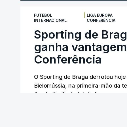
|
FUTEBOL
LIGA EUROPA
INTERNACIONAL
CONFERÊNCIA
Sporting de Bra
ganha vantagem 
Conferência
O Sporting de Braga derrotou hoj
Bielorrússia, na primeira-mão da te
Conferência de futebol, com um gol
Lusa
/
6 Agosto 2026, 22:03