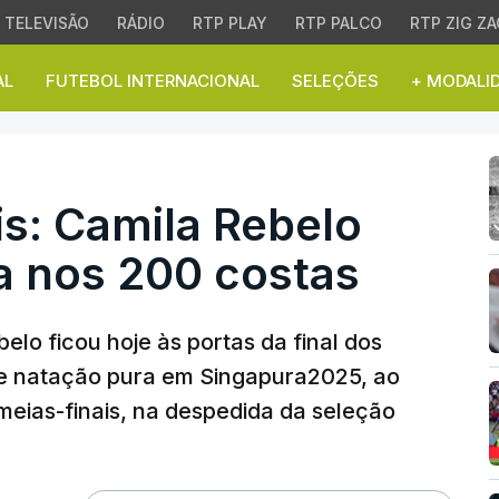
TELEVISÃO
RÁDIO
RTP PLAY
RTP PALCO
RTP ZIG ZA
AL
FUTEBOL INTERNACIONAL
SELEÇÕES
+ MODALI
 Camila Rebelo nona cla
s: Camila Rebelo
a nos 200 costas
lo ficou hoje às portas da final dos
de natação pura em Singapura2025, ao
meias-finais, na despedida da seleção