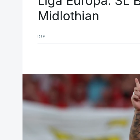
Liga Europa. SL B
Midlothian
RTP