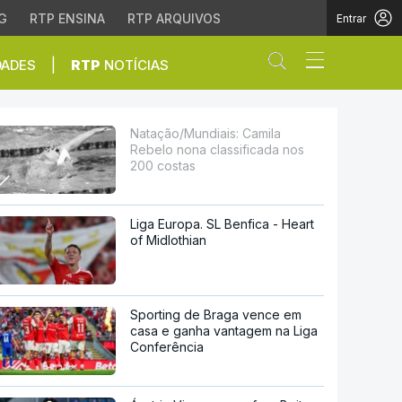
G
RTP ENSINA
RTP ARQUIVOS
Entrar
Abrir campo de
|
DADES
RTP
NOTÍCIAS
ssificada nos 200 cost
Natação/Mundiais: Camila
Rebelo nona classificada nos
200 costas
Liga Europa. SL Benfica - Heart
of Midlothian
Sporting de Braga vence em
casa e ganha vantagem na Liga
Conferência