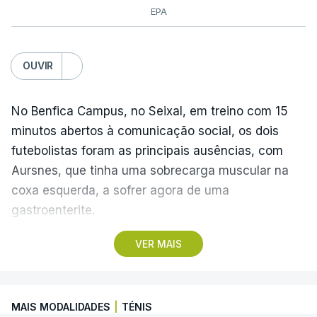
EPA
OUVIR
No Benfica Campus, no Seixal, em treino com 15
minutos abertos à comunicação social, os dois
futebolistas foram as principais ausências, com
Aursnes, que tinha uma sobrecarga muscular na
coxa esquerda, a sofrer agora de uma
gastroenterite.
VER MAIS
Já Ivanovic está a contas com uma contusão no
pé direito, com os dois jogadores, à partida, a
falharem o encontro com o Hearts, marcado para
MAIS MODALIDADES
|
TÉNIS
quinta-feira, a partir das 20:00, no Estádio da Luz,