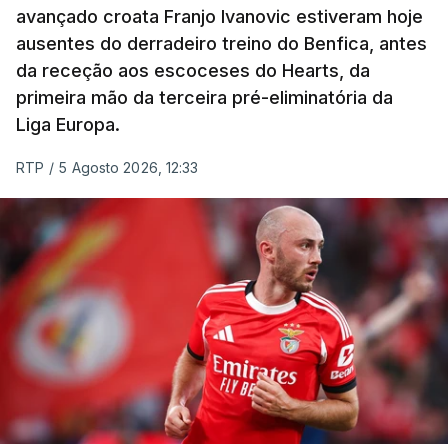
avançado croata Franjo Ivanovic estiveram hoje
Luca Giaimi (UAE Emirates) e o russo Artem Nych
ausentes do derradeiro treino do Benfica, antes
(Anicolor-Campicarn), vencedor das últimas duas
da receção aos escoceses do Hearts, da
edições da Volta, terminaram na quarta e quinta
primeira mão da terceira pré-eliminatória da
posições, respetivamente, a nove e 14 segundos.
Liga Europa.
Na quinta-feira, o pelotão vai percorrer os 157,1
RTP
/
5 Agosto 2026, 12:33
quilómetros entre Lourinhã a Queluz, em Sintra, na
primeira das 10 etapas da 87.ª edição, com duas
contagens de terceira categoria nos derradeiros
50 quilómetros.
TÓPICOS
Lourinhã Queluz
,
Madison