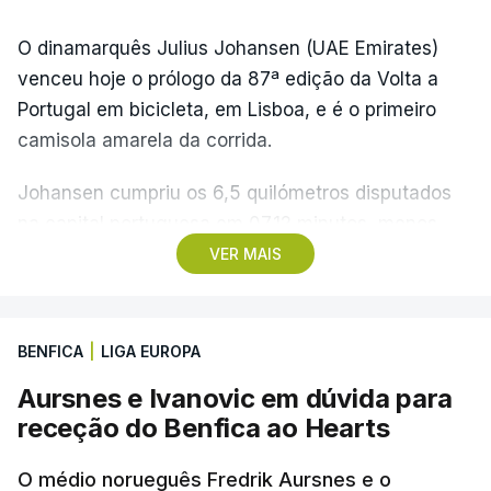
O dinamarquês Julius Johansen (UAE Emirates)
venceu hoje o prólogo da 87ª edição da Volta a
Portugal em bicicleta, em Lisboa, e é o primeiro
camisola amarela da corrida.
Johansen cumpriu os 6,5 quilómetros disputados
na capital portuguesa em 07.12 minutos, menos
quatro segundos do que o companheiro de equipa
VER MAIS
Rui Oliveira, campeão olímpico de Madison em
Paris2024, ao lado de Iúri Leitão, em ciclismo de
pista.
BENFICA
|
LIGA EUROPA
Aursnes e Ivanovic em dúvida para
O vice-campeão português de contrarrelógio,
receção do Benfica ao Hearts
Rafael Reis, que procurava o oitavo triunfo em
prólogos da prova, o sexto seguido, foi o terceiro
O médio norueguês Fredrik Aursnes e o
mais rápido, a sete segundos, enquanto o italiano