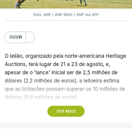
Foto: ANP / ANP MAG / ANP via AFP
OUVIR
O leilão, organizado pela norte-americana Heritage
Auctions, terá lugar de 21 a 23 de agosto, e,
apesar de o 'lance' inicial ser de 2,5 milhões de
dólares (2,2 milhões de euros), a leiloeira estima
que as licitações possam superar os 10 milhões de
dólares (8,6 milhões de euros).
VER MAIS
A camisola utilizada pelo astro argentino durante
este jogo dos quartos de final do Mundial1986,
ganho por 2-1 pela sua seleção a 22 de junho de