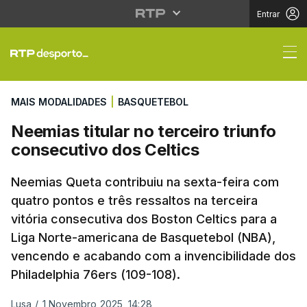
Entrar
Neemias titular no terc
MAIS MODALIDADES
|
BASQUETEBOL
Neemias titular no terceiro triunfo
consecutivo dos Celtics
Neemias Queta contribuiu na sexta-feira com
quatro pontos e três ressaltos na terceira
vitória consecutiva dos Boston Celtics para a
Liga Norte-americana de Basquetebol (NBA),
vencendo e acabando com a invencibilidade dos
Philadelphia 76ers (109-108).
Lusa
/
1 Novembro 2025, 14:28