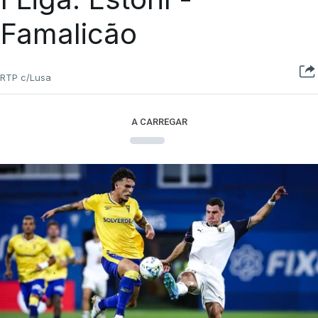
Famalicão
RTP c/Lusa
A CARREGAR