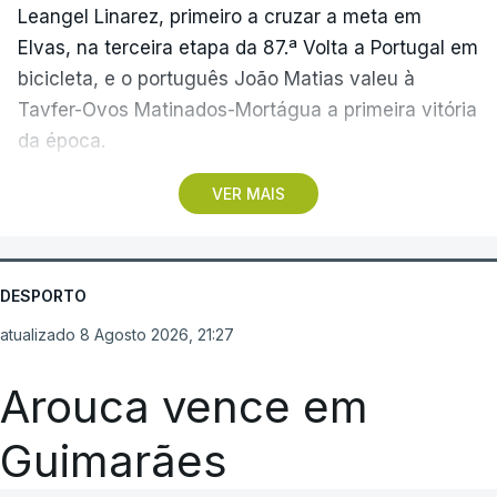
Leangel Linarez, primeiro a cruzar a meta em
Elvas, na terceira etapa da 87.ª Volta a Portugal em
bicicleta, e o português João Matias valeu à
Tavfer-Ovos Matinados-Mortágua a primeira vitória
da época.
VER MAIS
Discreta nas chegadas ao Palácio Nacional de
Queluz, na quinta-feira, e a Albufeira, na sexta-
feira, a equipa dirigida por Gustavo Veloso
apresentou a sua melhor versão nos derradeiros
DESPORTO
metros da tirada mais longa da corrida, marcados
atualizado 8 Agosto 2026, 21:27
por uma aparatosa queda e por nova aparição do
camisola amarela, Rui Oliveira (UAE Emirates), no
Arouca vence em
sprint.
Guimarães
Quando o quarteto da fuga do dia estava prestes a