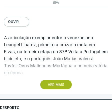
EPA
OUVIR
A articulação exemplar entre o venezuelano
Leangel Linarez, primeiro a cruzar a meta em
Elvas, na terceira etapa da 87.ª Volta a Portugal em
bicicleta, e o português João Matias valeu à
Tavfer-Ovos Matinados-Mortágua a primeira vitória
da época.
VER MAIS
Discreta nas chegadas ao Palácio Nacional de
Queluz, na quinta-feira, e a Albufeira, na sexta-
feira, a equipa dirigida por Gustavo Veloso
apresentou a sua melhor versão nos derradeiros
DESPORTO