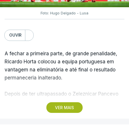
Foto: Hugo Delgado - Lusa
OUVIR
A fechar a primeira parte, de grande penalidade,
Ricardo Horta colocou a equipa portuguesa em
vantagem na eliminatória e até final o resultado
permaneceria inalterado.
Depois de ter ultrapassado o Zeleznicar Pancevo
na segunda pré-eliminatória de acesso à fase de
VER MAIS
liga da Liga Conferência, caso elimine Dínamo de
Minsk, com a segunda mão agendada para 13 de
agosto, na Bulgária – devido à guerra na Ucrânia e