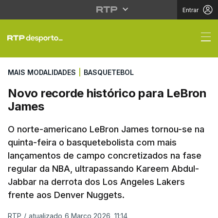
Entrar
Novo recorde históric
MAIS MODALIDADES
|
BASQUETEBOL
Novo recorde histórico para LeBron
James
O norte-americano LeBron James tornou-se na
quinta-feira o basquetebolista com mais
lançamentos de campo concretizados na fase
regular da NBA, ultrapassando Kareem Abdul-
Jabbar na derrota dos Los Angeles Lakers
frente aos Denver Nuggets.
RTP
/
atualizado 6 Março 2026, 11:14