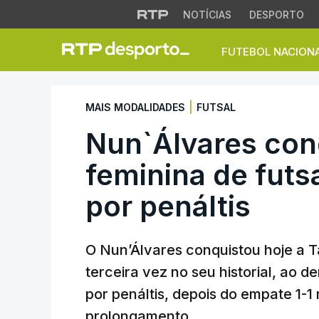
NOTÍCIAS
DESPORTO
FUTEBOL NACION
Nun`Álvares conqui
|
MAIS MODALIDADES
FUTSAL
Nun`Álvares con
feminina de fut
por penáltis
O Nun’Álvares conquistou hoje a Ta
terceira vez no seu historial, ao 
por penáltis, depois do empate 1-1
prolongamento.