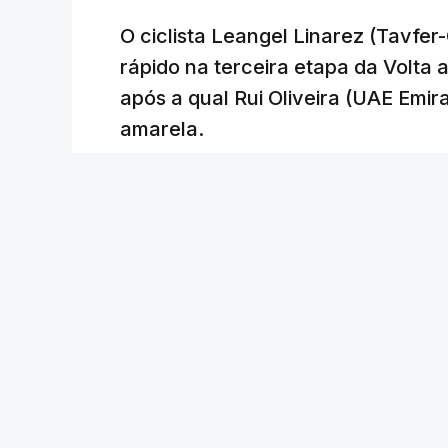
O ciclista Leangel Linarez (Tavfe
rápido na terceira etapa da Volta
após a qual Rui Oliveira (UAE Emir
amarela.
RTP
/
atualizado 8 Agosto 2026, 20:23