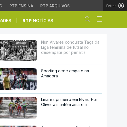
G
RTP ENSINA
RTP ARQUIVOS
Entrar
Abrir campo de
|
DADES
RTP
NOTÍCIAS
na de futsal no desemp
Nun`Álvares conquista Taça da
Liga feminina de futsal no
desempate por penáltis
Sporting cede empate na
Amadora
Linarez primeiro em Elvas, Rui
Oliveira mantém amarela