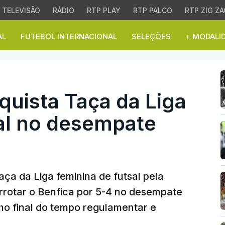
TELEVISÃO
RÁDIO
RTP PLAY
RTP PALCO
RTP ZIG ZA
AL
FUTEBOL INTERNACIONAL
SELEÇÕES
+ MODALI
sta Taça da Liga femini
quista Taça da Liga
sal no desempate
ça da Liga feminina de futsal pela
derrotar o Benfica por 5-4 no desempate
 no final do tempo regulamentar e