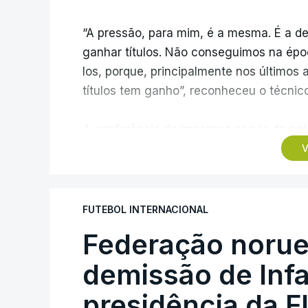
“A pressão, para mim, é a mesma. É a de
ganhar títulos. Não conseguimos na épo
los, porque, principalmente nos últimos 
títulos tem ganho”, reconheceu o técnic
A conferência de imprensa servia de ante
ao Estrela da Amadora, mas foi dominada
V
transferências, onde Borges vincou, mai
trabalho excelente”.
FUTEBOL INTERNACIONAL
Questionado sobre se o elevado número 
Federação norue
Sporting estava a precisar de jogadore
afirmou o presidente, Frederico Varandas
demissão de Infa
o transmontano recusou a ideia de “fim 
presidência da F
acontecer” mudanças, “até por vontade 