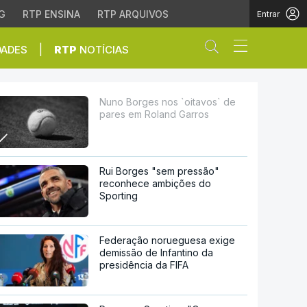
G
RTP ENSINA
RTP ARQUIVOS
Entrar
Abrir campo de
|
DADES
RTP
NOTÍCIAS
oland Garros
Nuno Borges nos `oitavos` de
pares em Roland Garros
Rui Borges "sem pressão"
reconhece ambições do
Sporting
Federação norueguesa exige
demissão de Infantino da
presidência da FIFA