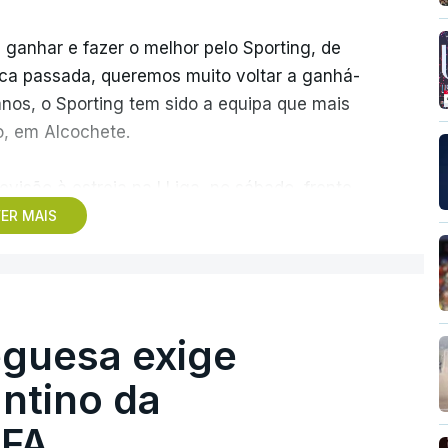
 ganhar e fazer o melhor pelo Sporting, de
ca passada, queremos muito voltar a ganhá-
anos, o Sporting tem sido a equipa que mais
o, em Alcochete.
visão à estreia na I Liga, no sábado, frente
 pela atividade dos ‘leões’ no mercado de
ER MAIS
s do que uma vez, que o clube “tem feito um
de entradas e saídas confirmava que o
guesa exige
s com vontade de vencer pelo clube, como
, após a derrota na final da Taça de Portugal,
ntino da
de ciclo”, mas admitiu que “tinham de
IFA
mútua” do clube e dos jogadores.