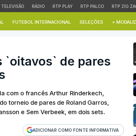
TELEVISÃO
RÁDIO
RTP PLAY
RTP PALCO
RTP ZIG ZA
AL
FUTEBOL INTERNACIONAL
SELEÇÕES
+ MODALI
oitavos` de pares em R
`oitavos` de pares
s
a com o francês Arthur Rinderkech,
 do torneio de pares de Roland Garros,
ansson e Sem Verbeek, em dois sets.
ADICIONAR COMO FONTE INFORMATIVA