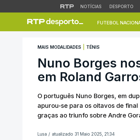
NOTÍCIAS
DESPORTO
FUTEBOL NACION
Nuno Borges nos `
|
MAIS MODALIDADES
TÉNIS
Nuno Borges nos 
em Roland Garro
O português Nuno Borges, em dupl
apurou-se para os oitavos de final
graças ao triunfo sobre Andre Gor
Lusa
/
atualizado 31 Maio 2025, 21:34