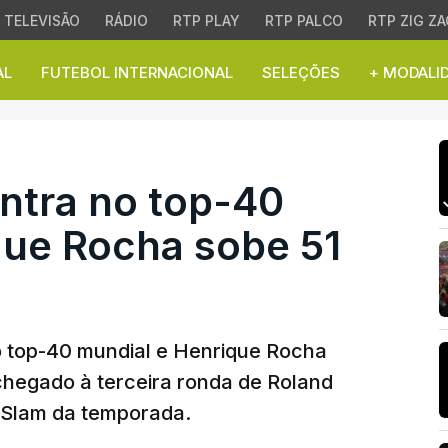
TELEVISÃO
RÁDIO
RTP PLAY
RTP PALCO
RTP ZIG ZA
AL
FUTEBOL INTERNACIONAL
SELEÇÕES
+ MODALI
ra no top-40 mundial e
ntra no top-40
que Rocha sobe 51
o top-40 mundial e Henrique Rocha
 chegado à terceira ronda de Roland
 Slam da temporada.