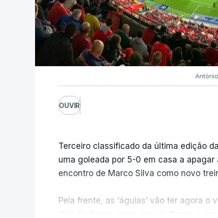
Antóni
OUVIR
Terceiro classificado da última edição da
uma goleada por 5-0 em casa a apagar a 
encontro de Marco Silva como novo trein
Pela frente, as ‘águias’ vão ter agora 
Cláudio Braga como grande figura e que 