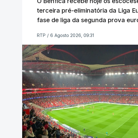
O Benfica recebe hoje os escocese
terceira pré-eliminatória da Liga 
fase de liga da segunda prova eur
RTP
/
6 Agosto 2026, 09:31