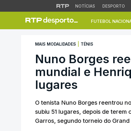
NOTÍCIAS
DESPORTO
FUTEBOL NACION
Nuno Borges reent
|
MAIS MODALIDADES
TÉNIS
Nuno Borges ree
mundial e Henri
lugares
O tenista Nuno Borges reentrou n
subiu 51 lugares, depois de terem
Garros, segundo torneio do Grand