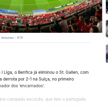
o Antunes - RTP
 I Liga, o Benfica já eliminou o St. Gallen, com
derrota por 2-1 na Suíça, no primeiro
ador dos ‘encarnados’.
o vice-campeão escocês, que tem o português
foi relegado das fases preliminares da Liga