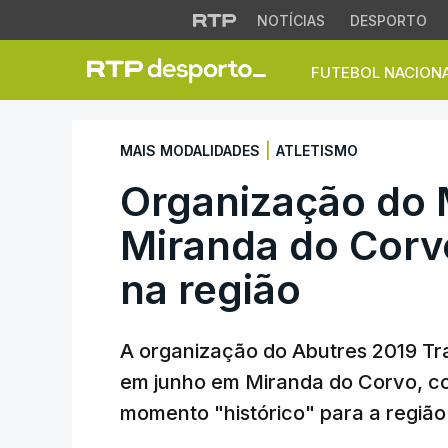
NOTÍCIAS
DESPORTO
FUTEBOL NACION
Organização do Mu
|
MAIS MODALIDADES
ATLETISMO
Organização do M
Miranda do Corv
na região
A organização do Abutres 2019 Tra
em junho em Miranda do Corvo, co
momento "histórico" para a região 