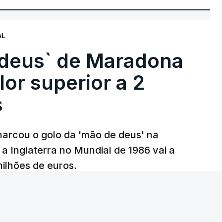
AL
 deus` de Maradona
lor superior a 2
s
arcou o golo da 'mão de deus' na
 a Inglaterra no Mundial de 1986 vai a
 milhões de euros.