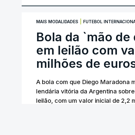
|
MAIS MODALIDADES
FUTEBOL INTERNACION
Bola da `mão de
em leilão com va
milhões de euro
A bola com que Diego Maradona m
lendária vitória da Argentina sobre
leilão, com um valor inicial de 2,2
Lusa
/
atualizado 7 Agosto 2026, 23:01