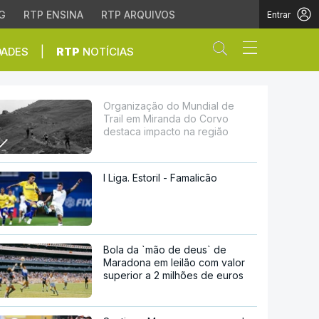
G
RTP ENSINA
RTP ARQUIVOS
Entrar
Abrir campo de
|
DADES
RTP
NOTÍCIAS
da do Corvo destaca im
Organização do Mundial de
Trail em Miranda do Corvo
destaca impacto na região
I Liga. Estoril - Famalicão
Bola da `mão de deus` de
Maradona em leilão com valor
superior a 2 milhões de euros