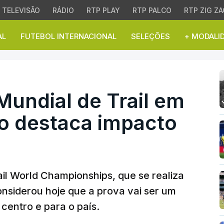
TELEVISÃO
RÁDIO
RTP PLAY
RTP PALCO
RTP ZIG ZA
AL
FUTEBOL INTERNACIONAL
SELEÇÕES
+ MODALI
ndial de Trail em Miran
undial de Trail em
o destaca impacto
il World Championships, que se realiza
nsiderou hoje que a prova vai ser um
centro e para o país.