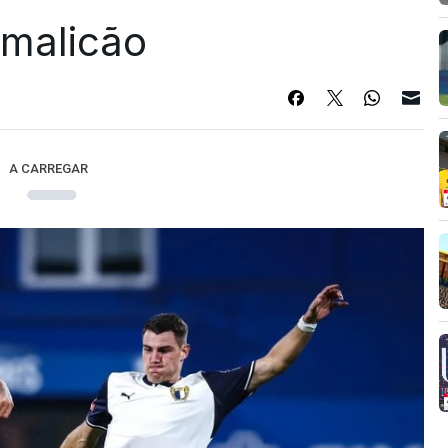
Famalicão
A CARREGAR