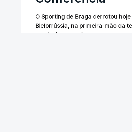
O Sporting de Braga derrotou hoj
Bielorrússia, na primeira-mão da te
Conferência de futebol, com um gol
Lusa
/
6 Agosto 2026, 22:03