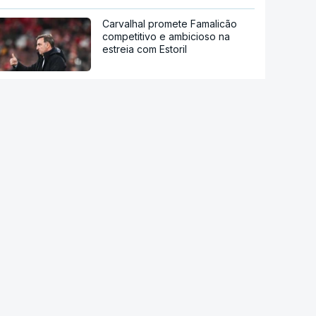
Carvalhal promete Famalicão
competitivo e ambicioso na
estreia com Estoril
Infantino pede desculpa por
erros, mas mantém presidência
da FIFA
Salah aclamado por milhares de
adeptos do Trabzonspor
Vozinha recebido por multidão
no estádio do Colo Colo
Benfica abre `fan zone` da Luz