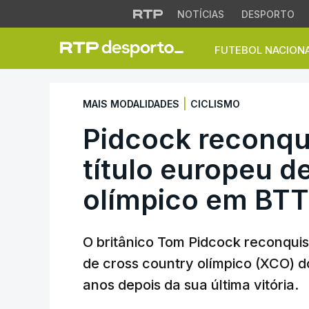
NOTÍCIAS
DESPORTO
FUTEBOL NACION
Pidcock reconquis
|
MAIS MODALIDADES
CICLISMO
Pidcock reconq
título europeu d
olímpico em BTT
O britânico Tom Pidcock reconquis
de cross country olímpico (XCO) 
anos depois da sua última vitória.