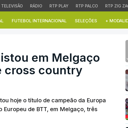
TELEVISÃO
RÁDIO
RTP PLAY
RTP PALCO
RTP ZIG ZA
AL
FUTEBOL INTERNACIONAL
SELEÇÕES
+ MODALI
tou em Melgaço título e
uistou em Melgaço
e cross country
tou hoje o título de campeão da Europa
do Europeu de BTT, em Melgaço, três