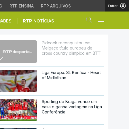
G
RTP ENSINA
RTP ARQUIVOS
Entrar
Abrir campo de
|
DADES
RTP
NOTÍCIAS
uropeu de cross countr
Pidcock reconquistou em
Melgaço título europeu de
cross country olímpico em BTT
Liga Europa. SL Benfica - Heart
of Midlothian
Sporting de Braga vence em
casa e ganha vantagem na Liga
Conferência