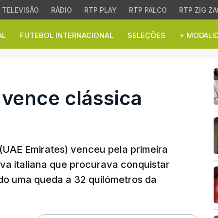
TELEVISÃO
RÁDIO
RTP PLAY
RTP PALCO
RTP ZIG ZA
AL
FUTEBOL INTERNACIONAL
SELEÇÕES
+ MODALI
ence clássica Milão-Sa
 vence clássica
 (UAE Emirates) venceu pela primeira
va italiana que procurava conquistar
rido uma queda a 32 quilómetros da