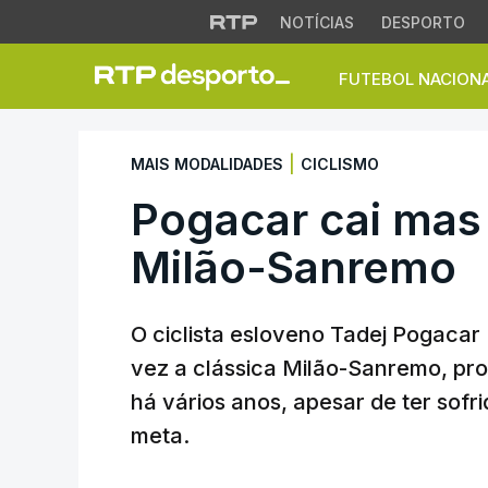
NOTÍCIAS
DESPORTO
FUTEBOL NACION
Pogacar cai mas v
|
MAIS MODALIDADES
CICLISMO
Pogacar cai mas
Milão-Sanremo
O ciclista esloveno Tadej Pogacar
vez a clássica Milão-Sanremo, pro
há vários anos, apesar de ter sof
meta.