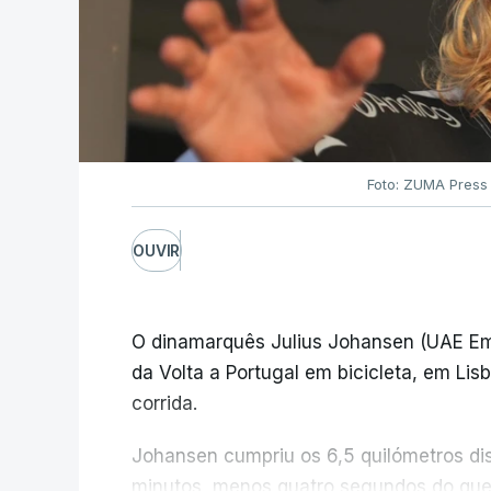
Foto: ZUMA Press
OUVIR
O dinamarquês Julius Johansen (UAE Emi
da Volta a Portugal em bicicleta, em Lis
corrida.
Johansen cumpriu os 6,5 quilómetros di
minutos, menos quatro segundos do que 