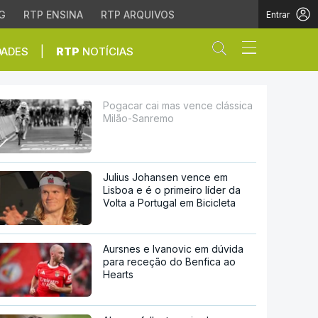
G
RTP ENSINA
RTP ARQUIVOS
Entrar
Abrir campo de
|
DADES
RTP
NOTÍCIAS
nremo
Pogacar cai mas vence clássica
Milão-Sanremo
Julius Johansen vence em
Lisboa e é o primeiro líder da
Volta a Portugal em Bicicleta
Aursnes e Ivanovic em dúvida
para receção do Benfica ao
Hearts