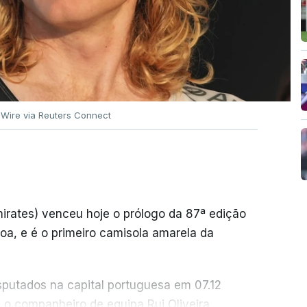
 Wire via Reuters Connect
rates) venceu hoje o prólogo da 87ª edição
boa, e é o primeiro camisola amarela da
sputados na capital portuguesa em 07.12
o companheiro de equipa Rui Oliveira,