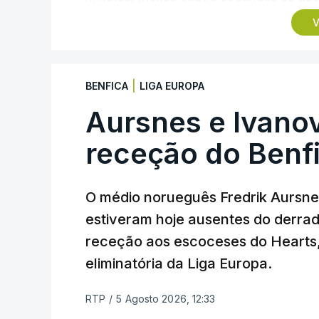
campeão olímpico de Madison em Paris202
V
pista.
O vice-campeão português de contrarreló
|
BENFICA
LIGA EUROPA
triunfo em prólogos da prova, o sexto seg
segundos, enquanto o italiano Luca Gia
Aursnes e Ivano
(Anicolor-Campicarn), vencedor das últi
receção do Benf
quarta e quinta posições, respetivament
Na quinta-feira, o pelotão vai percorrer 
O médio norueguês Fredrik Aursne
em Sintra, na primeira das 10 etapas da
estiveram hoje ausentes do derrade
categoria nos derradeiros 50 quilómetro
receção aos escoceses do Hearts, 
eliminatória da Liga Europa.
TÓPICOS
Lourinhã Queluz
,
Madison
RTP
/
5 Agosto 2026, 12:33