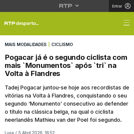
Entrar
Pogacar já é o segundo
MAIS MODALIDADES
|
CICLISMO
Pogacar já é o segundo ciclista com
mais `Monumentos` após `tri` na
Volta à Flandres
Tadej Pogacar juntou-se hoje aos recordistas de
vitórias na Volta à Flandres, conquistando o seu
segundo ‘Monumento’ consecutivo ao defender
o título na clássica belga, na qual o ciclista
neerlandês Mathieu van der Poel foi segundo.
Lusa
/
5 Abril 2026, 16:52