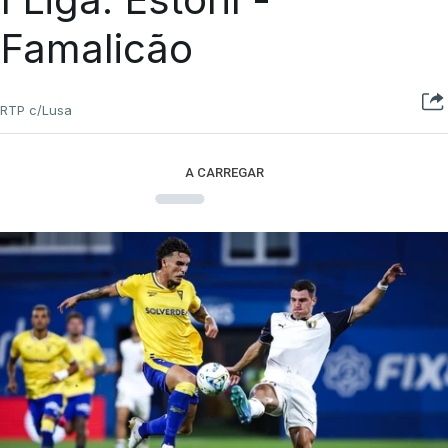
Famalicão
RTP c/Lusa
A CARREGAR