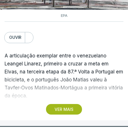
EPA
OUVIR
A articulação exemplar entre o venezuelano
Leangel Linarez, primeiro a cruzar a meta em
Elvas, na terceira etapa da 87.ª Volta a Portugal em
bicicleta, e o português João Matias valeu à
Tavfer-Ovos Matinados-Mortágua a primeira vitória
da época.
VER MAIS
Discreta nas chegadas ao Palácio Nacional de
Queluz, na quinta-feira, e a Albufeira, na sexta-
feira, a equipa dirigida por Gustavo Veloso