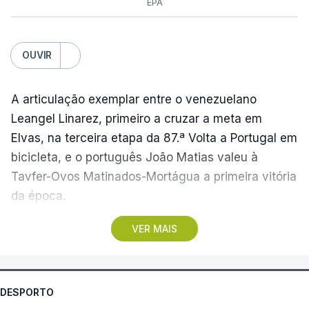
EPA
OUVIR
A articulação exemplar entre o venezuelano
Leangel Linarez, primeiro a cruzar a meta em
Elvas, na terceira etapa da 87.ª Volta a Portugal em
bicicleta, e o português João Matias valeu à
Tavfer-Ovos Matinados-Mortágua a primeira vitória
da época.
VER MAIS
Discreta nas chegadas ao Palácio Nacional de
Queluz, na quinta-feira, e a Albufeira, na sexta-
feira, a equipa dirigida por Gustavo Veloso
apresentou a sua melhor versão nos derradeiros
DESPORTO