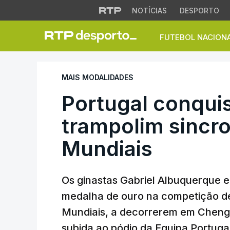
NOTÍCIAS
DESPORTO
FUTEBOL NACION
Portugal conquista
MAIS MODALIDADES
Portugal conquis
trampolim sincr
Mundiais
Os ginastas Gabriel Albuquerque 
medalha de ouro na competição de
Mundiais, a decorrerem em Chengd
subida ao pódio da Equipa Portuga