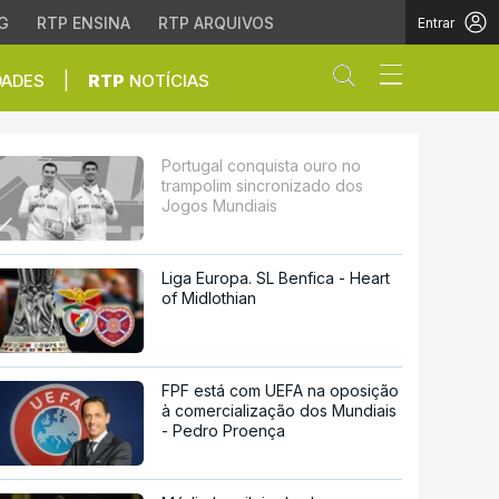
G
RTP ENSINA
RTP ARQUIVOS
Entrar
Abrir campo de
|
DADES
RTP
NOTÍCIAS
cronizado dos Jogos Mu
Portugal conquista ouro no
trampolim sincronizado dos
Jogos Mundiais
Liga Europa. SL Benfica - Heart
of Midlothian
FPF está com UEFA na oposição
à comercialização dos Mundiais
- Pedro Proença