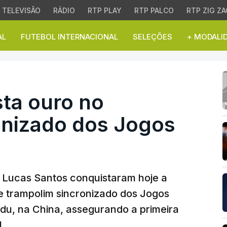
TELEVISÃO
RÁDIO
RTP PLAY
RTP PALCO
RTP ZIG ZA
AL
FUTEBOL INTERNACIONAL
SELEÇÕES
+ MODALI
 ouro no trampolim sin
ta ouro no
onizado dos Jogos
e Lucas Santos conquistaram hoje a
 trampolim sincronizado dos Jogos
u, na China, assegurando a primeira
l.