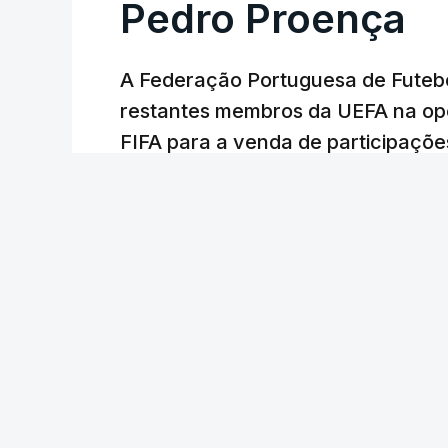
Pedro Proença
A Federação Portuguesa de Futebo
restantes membros da UEFA na opo
FIFA para a venda de participaçõe
uma carta a que a Lusa teve hoje 
12 min.
Lusa
/