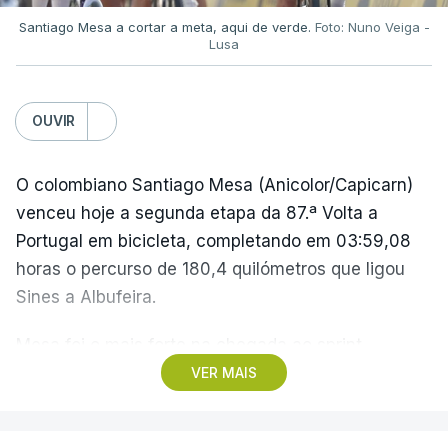
Santiago Mesa a cortar a meta, aqui de verde.
Foto: Nuno Veiga -
Lusa
OUVIR
O colombiano Santiago Mesa (Anicolor/Capicarn)
venceu hoje a segunda etapa da 87.ª Volta a
Portugal em bicicleta, completando em 03:59,08
horas o percurso de 180,4 quilómetros que ligou
Sines a Albufeira.
Mesa foi o mais forte na chegada ao sprint,
superando o espanhol Daniel Cavia (Burgos-
VER MAIS
Burpellet-BH) e o argentino Tomas Contte (Aviludo-
Louletano-Loulé Concelho), segundo e terceiro