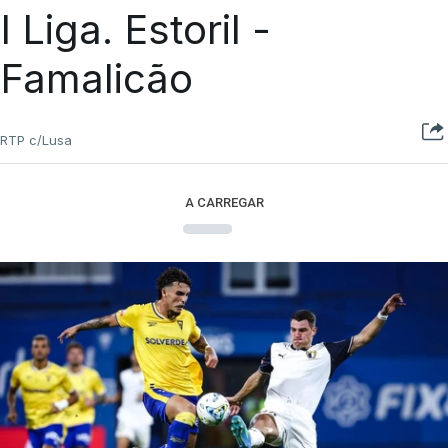
I Liga. Estoril -
Famalicão
RTP c/Lusa
A CARREGAR