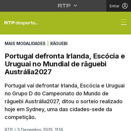
Entrar
Portugal defronta Irla
MAIS MODALIDADES
|
RÂGUEBI
Portugal defronta Irlanda, Escócia e
Uruguai no Mundial de râguebi
Austrália2027
Portugal vai defrontar Irlanda, Escócia e Uruguai
no Grupo D do Campeonato do Mundo de
râguebi Austrália2027, ditou o sorteio realizado
hoje em Sydney, uma das cidades-sede da
competição.
RTP
/
3 Dezembro 2025, 11:16