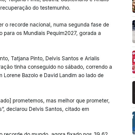
na recuperação do testemunho.
ter o recorde nacional, numa segunda fase de
o para os Mundiais Pequim2027, gorada a
o, Tatjana Pinto, Delvis Santos e Arialis
ração tinha conseguido no sábado, correndo a
 Lorene Bazolo e David Landim ao lado de
bado] prometemos, mas melhor que prometer,
”, declarou Delvis Santos, citado em
ir o recorde do mundo, agora fixado nos 39,62