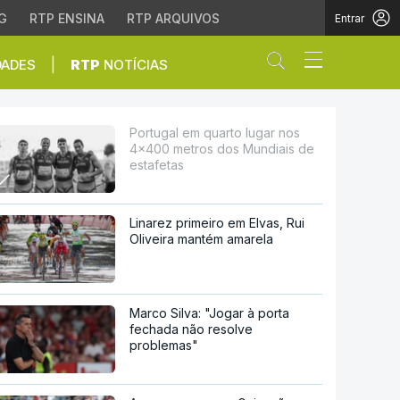
G
RTP ENSINA
RTP ARQUIVOS
Entrar
Abrir campo de
|
DADES
RTP
NOTÍCIAS
s dos Mundiais de esta
Portugal em quarto lugar nos
4x400 metros dos Mundiais de
estafetas
Linarez primeiro em Elvas, Rui
Oliveira mantém amarela
Marco Silva: "Jogar à porta
fechada não resolve
problemas"