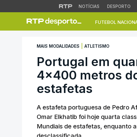
NOTÍCIAS
DESPORTO
FUTEBOL NACION
Portugal em quart
|
MAIS MODALIDADES
ATLETISMO
Portugal em quar
4x400 metros do
estafetas
A estafeta portuguesa de Pedro A
Omar Elkhatib foi hoje quarta clas
Mundiais de estafetas, enquanto a
desclassificada.