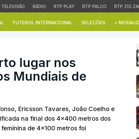
TELEVISÃO
RÁDIO
RTP PLAY
RTP PALCO
RTP ZIG ZA
AL
FUTEBOL INTERNACIONAL
SELEÇÕES
+ MODALI
o lugar nos 4x400 metro
to lugar nos
s Mundiais de
fonso, Ericsson Tavares, João Coelho e
sificada na final dos 4x400 metros dos
 feminina de 4x100 metros foi