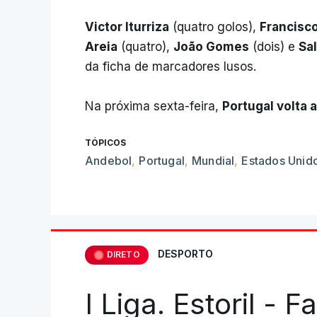
Victor Iturriza
(quatro golos),
Francisc
Areia
(quatro),
João Gomes
(dois) e
Sa
da ficha de marcadores lusos.
Na próxima sexta-feira,
Portugal volta 
TÓPICOS
Andebol
,
Portugal
,
Mundial
,
Estados Unid
DESPORTO
DIRETO
I Liga. Estoril - 