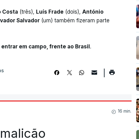
o Costa
(três),
Luís Frade
(dois),
António
lvador Salvador
(um) também fizeram parte
a entrar em campo, frente ao Brasil
.
os
16 min.
Famalicão