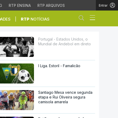
G
RTP ENSINA
RTP ARQUIVOS
Entrar
Abrir campo de
|
DADES
RTP
NOTÍCIAS
Andebol em direto
Portugal - Estados Unidos, o
Mundial de Andebol em direto
I Liga. Estoril - Famalicão
Santiago Mesa vence segunda
etapa e Rui Oliveira segura
camisola amarela