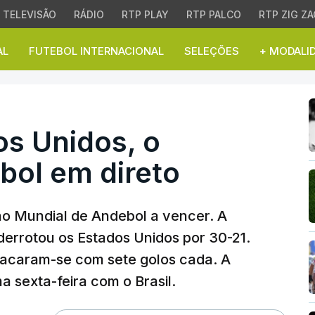
TELEVISÃO
RÁDIO
RTP PLAY
RTP PALCO
RTP ZIG ZA
AL
FUTEBOL INTERNACIONAL
SELEÇÕES
+ MODALI
 Unidos, o Mundial de 
os Unidos, o
bol em direto
 no Mundial de Andebol a vencer. A
derrotou os Estados Unidos por 30-21.
tacaram-se com sete golos cada. A
 sexta-feira com o Brasil.