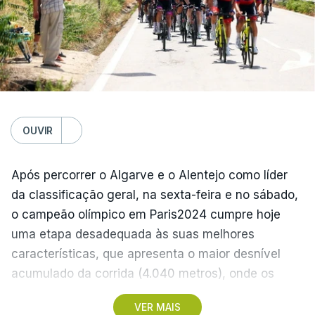
Estrela Amadora – Sporting, 2-2
Domingo
FC Porto – Alverca, 18:00
Gil Vicente - Rio Ave, 20:30
Moreirense - Sporting de Braga, 20:30
Benfica - Académico de Viseu, 20:30
OUVIR
Segunda-feira
Após percorrer o Algarve e o Alentejo como líder
Santa Clara - Nacional, 19:15 locais (20:15 em
da classificação geral, na sexta-feira e no sábado,
Lisboa)
o campeão olímpico em Paris2024 cumpre hoje
uma etapa desadequada às suas melhores
(Com Lusa)
características, que apresenta o maior desnível
acumulado da corrida (4.040 metros), onde os
teóricos candidatos à vitória final devem ser os
VER MAIS
protagonistas.