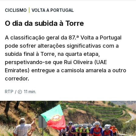
o Moreirense visita o vizinho Sporting de Braga.
CICLISMO
|
VOLTA A PORTUGAL
A jornada fica para já marcada pelo empate 2-2
O dia da subida à Torre
cedido pelo Sporting no terreno do Estrela da
Amadora, num jogo que os ‘leões estiveram a
A classificação geral da 87.ª Volta a Portugal
vencer por 2-0, e pelo triunfo do regressado
pode sofrer alterações significativas com a
Marítimo na receção ao Casa Pia (1-0).
subida final à Torre, na quarta etapa,
perspetivando-se que Rui Oliveira (UAE
Emirates) entregue a camisola amarela a outro
Programa da 1.ª jornada
corredor.
Sexta-feira
11 min.
RTP
/
Estoril Praia – Famalicão, 1-1
Sábado
Marítimo - Casa Pia, 1-0
Vitória de Guimarães – Arouca, 0-1