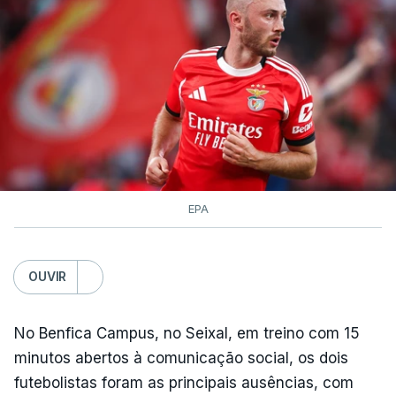
contagens de terceira categoria nos derradeiros
50 quilómetros.
TÓPICOS
Lourinhã Queluz
,
Madison
EPA
OUVIR
No Benfica Campus, no Seixal, em treino com 15
minutos abertos à comunicação social, os dois
futebolistas foram as principais ausências, com