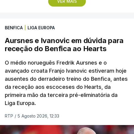
quatro segundos do que o companheiro de equipa
VER MAIS
Rui Oliveira, campeão olímpico de Madison em
Paris2024, ao lado de Iúri Leitão, em ciclismo de
pista.
BENFICA
|
LIGA EUROPA
Aursnes e Ivanovic em dúvida para
O vice-campeão português de contrarrelógio,
receção do Benfica ao Hearts
Rafael Reis, que procurava o oitavo triunfo em
prólogos da prova, o sexto seguido, foi o terceiro
O médio norueguês Fredrik Aursnes e o
mais rápido, a sete segundos, enquanto o italiano
avançado croata Franjo Ivanovic estiveram hoje
Luca Giaimi (UAE Emirates) e o russo Artem Nych
ausentes do derradeiro treino do Benfica, antes
(Anicolor-Campicarn), vencedor das últimas duas
da receção aos escoceses do Hearts, da
edições da Volta, terminaram na quarta e quinta
primeira mão da terceira pré-eliminatória da
posições, respetivamente, a nove e 14 segundos.
Liga Europa.
Na quinta-feira, o pelotão vai percorrer os 157,1
RTP
/
5 Agosto 2026, 12:33
quilómetros entre Lourinhã a Queluz, em Sintra, na
primeira das 10 etapas da 87.ª edição, com duas