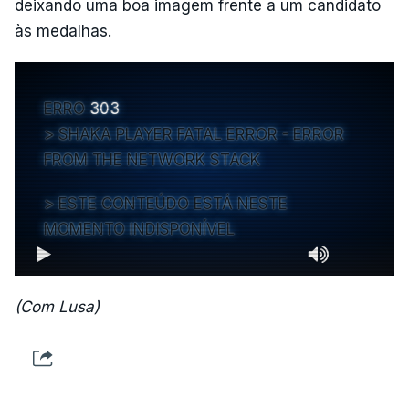
deixando uma boa imagem frente a um candidato
às medalhas.
ERRO
303
SHAKA PLAYER FATAL ERROR - ERROR
FROM THE NETWORK STACK
ESTE CONTEÚDO ESTÁ NESTE
MOMENTO INDISPONÍVEL
(Com Lusa)