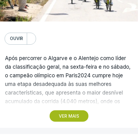
Domingo
FC Porto – Alverca, 18:00
Gil Vicente - Rio Ave, 20:30
Moreirense - Sporting de Braga, 20:30
Benfica - Académico de Viseu, 20:30
OUVIR
Segunda-feira
Após percorrer o Algarve e o Alentejo como líder
Santa Clara - Nacional, 19:15 locais (20:15 em
da classificação geral, na sexta-feira e no sábado,
Lisboa)
o campeão olímpico em Paris2024 cumpre hoje
uma etapa desadequada às suas melhores
(Com Lusa)
características, que apresenta o maior desnível
acumulado da corrida (4.040 metros), onde os
teóricos candidatos à vitória final devem ser os
VER MAIS
protagonistas.
A etapa de 154,6 quilómetros começa em Figueiró