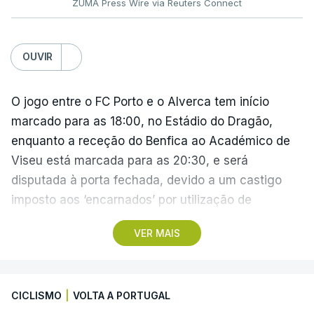
ZUMA Press Wire via Reuters Connect
OUVIR
O jogo entre o FC Porto e o Alverca tem início
marcado para as 18:00, no Estádio do Dragão,
enquanto a receção do Benfica ao Académico de
Viseu está marcada para as 20:30, e será
disputada à porta fechada, devido a um castigo
imposto aos ‘encarnados’ por utilização de
pirotecnia.
VER MAIS
Também às 20:30, o Gil Vicente recebe o Rio Ave e
o Moreirense visita o vizinho Sporting de Braga.
CICLISMO
|
VOLTA A PORTUGAL