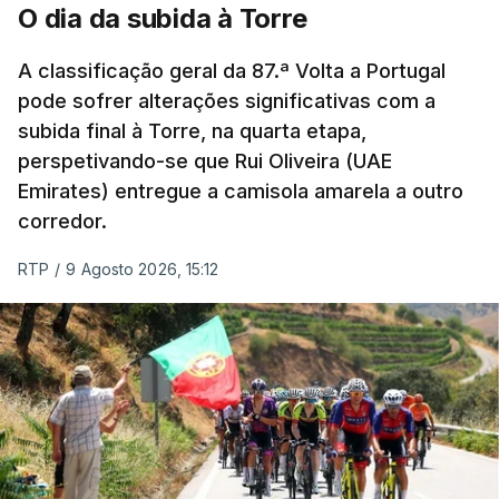
A jornada fica para já marcada pelo empate 2-2
O dia da subida à Torre
cedido pelo Sporting no terreno do Estrela da
Amadora, num jogo que os ‘leões estiveram a
A classificação geral da 87.ª Volta a Portugal
vencer por 2-0, e pelo triunfo do regressado
pode sofrer alterações significativas com a
Marítimo na receção ao Casa Pia (1-0).
subida final à Torre, na quarta etapa,
perspetivando-se que Rui Oliveira (UAE
Emirates) entregue a camisola amarela a outro
Programa da 1.ª jornada
corredor.
Sexta-feira
RTP
/
9 Agosto 2026, 15:12
Estoril Praia – Famalicão, 1-1
Sábado
Marítimo - Casa Pia, 1-0
Vitória de Guimarães – Arouca, 0-1
Estrela Amadora – Sporting, 2-2