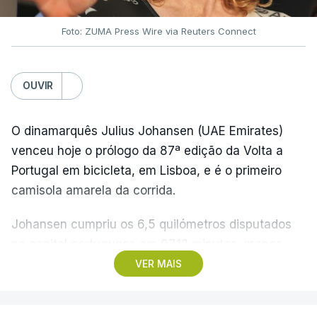
Foto: ZUMA Press Wire via Reuters Connect
OUVIR
O dinamarquês Julius Johansen (UAE Emirates)
venceu hoje o prólogo da 87ª edição da Volta a
Portugal em bicicleta, em Lisboa, e é o primeiro
camisola amarela da corrida.
Johansen cumpriu os 6,5 quilómetros disputados
na capital portuguesa em 07.12 minutos, menos
quatro segundos do que o companheiro de equipa
VER MAIS
Rui Oliveira, campeão olímpico de Madison em
Paris2024, ao lado de Iúri Leitão, em ciclismo de