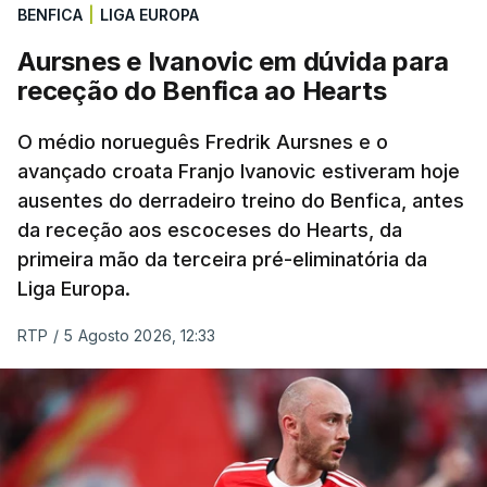
pista.
BENFICA
|
LIGA EUROPA
Aursnes e Ivanovic em dúvida para
O vice-campeão português de contrarrelógio,
receção do Benfica ao Hearts
Rafael Reis, que procurava o oitavo triunfo em
prólogos da prova, o sexto seguido, foi o terceiro
O médio norueguês Fredrik Aursnes e o
mais rápido, a sete segundos, enquanto o italiano
avançado croata Franjo Ivanovic estiveram hoje
Luca Giaimi (UAE Emirates) e o russo Artem Nych
ausentes do derradeiro treino do Benfica, antes
(Anicolor-Campicarn), vencedor das últimas duas
da receção aos escoceses do Hearts, da
edições da Volta, terminaram na quarta e quinta
primeira mão da terceira pré-eliminatória da
posições, respetivamente, a nove e 14 segundos.
Liga Europa.
Na quinta-feira, o pelotão vai percorrer os 157,1
RTP
/
5 Agosto 2026, 12:33
quilómetros entre Lourinhã a Queluz, em Sintra, na
primeira das 10 etapas da 87.ª edição, com duas
contagens de terceira categoria nos derradeiros
50 quilómetros.