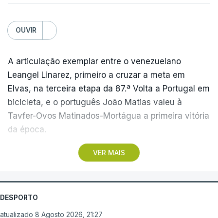
OUVIR
A articulação exemplar entre o venezuelano
Leangel Linarez, primeiro a cruzar a meta em
Elvas, na terceira etapa da 87.ª Volta a Portugal em
bicicleta, e o português João Matias valeu à
Tavfer-Ovos Matinados-Mortágua a primeira vitória
da época.
VER MAIS
Discreta nas chegadas ao Palácio Nacional de
Queluz, na quinta-feira, e a Albufeira, na sexta-
feira, a equipa dirigida por Gustavo Veloso
apresentou a sua melhor versão nos derradeiros
DESPORTO
metros da tirada mais longa da corrida, marcados
atualizado 8 Agosto 2026, 21:27