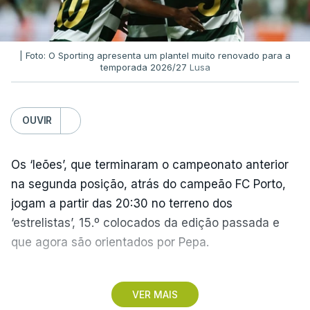
| Foto: O Sporting apresenta um plantel muito renovado para a
temporada 2026/27
Lusa
OUVIR
Os ‘leões’, que terminaram o campeonato anterior
na segunda posição, atrás do campeão FC Porto,
jogam a partir das 20:30 no terreno dos
‘estrelistas’, 15.º colocados da edição passada e
que agora são orientados por Pepa.
No primeiro encontro do dia, o Marítimo, vencedor
VER MAIS
da II Liga, vai assinalar o regresso à 'elite' após