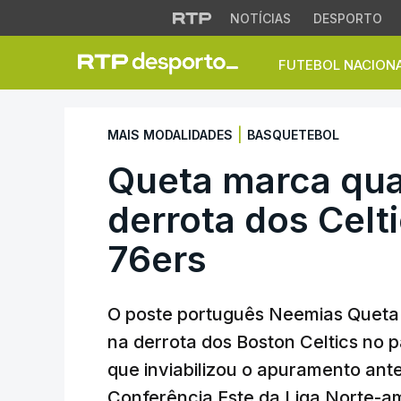
NOTÍCIAS
DESPORTO
FUTEBOL NACION
Queta marca quatro
|
MAIS MODALIDADES
BASQUETEBOL
Queta marca qua
derrota dos Celt
76ers
O poste português Neemias Queta 
na derrota dos Boston Celtics no p
que inviabilizou o apuramento ant
Conferência Este da Liga Norte-a