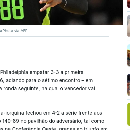
urPhoto via AFP
 Philadelphia empatar 3-3 a primeira
26, adiando para o sétimo encontro – em
 ronda seguinte, na qual o vencedor vai
a-iorquina fechou em 4-2 a série frente aos
 140-89 no pavilhão do adversário, tal como
 na Conferência Oeste, graças ao triunfo em