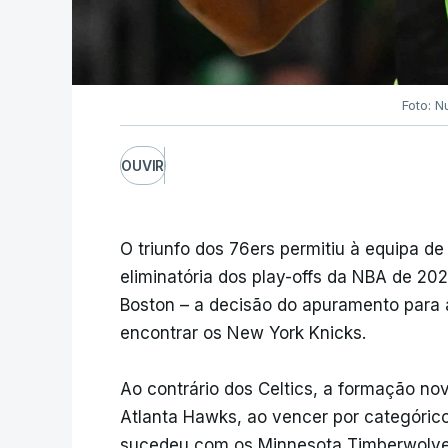
Foto: N
OUVIR
O triunfo dos 76ers permitiu à equipa de
eliminatória dos play-offs da NBA de 20
Boston – a decisão do apuramento para a
encontrar os New York Knicks.
Ao contrário dos Celtics, a formação nov
Atlanta Hawks, ao vencer por categórico
sucedeu com os Minnesota Timberwolves