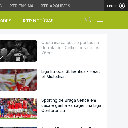
G
RTP ENSINA
RTP ARQUIVOS
Entrar
Abrir campo de
|
DADES
RTP
NOTÍCIAS
 Celtics perante os 76e
Queta marca quatro pontos na
derrota dos Celtics perante os
76ers
Liga Europa. SL Benfica - Heart
of Midlothian
Sporting de Braga vence em
casa e ganha vantagem na Liga
Conferência