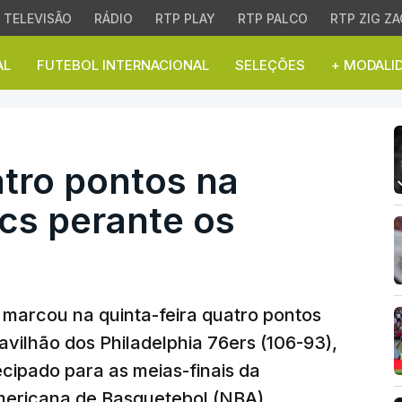
TELEVISÃO
RÁDIO
RTP PLAY
RTP PALCO
RTP ZIG ZA
AL
FUTEBOL INTERNACIONAL
SELEÇÕES
+ MODALI
 pontos na derrota dos
tro pontos na
ics perante os
marcou na quinta-feira quatro pontos
avilhão dos Philadelphia 76ers (106-93),
ecipado para as meias-finais da
mericana de Basquetebol (NBA).