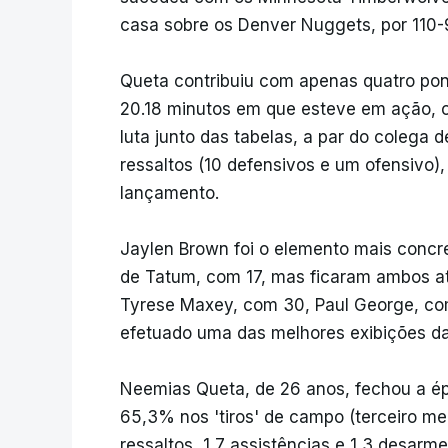
casa sobre os Denver Nuggets, por 110-
Queta contribuiu com apenas quatro pont
20.18 minutos em que esteve em ação, 
luta junto das tabelas, a par do colega 
ressaltos (10 defensivos e um ofensivo)
lançamento.
Jaylen Brown foi o elemento mais concre
de Tatum, com 17, mas ficaram ambos at
Tyrese Maxey, com 30, Paul George, com
efetuado uma das melhores exibições d
Neemias Queta, de 26 anos, fechou a é
65,3% nos 'tiros' de campo (terceiro me
ressaltos, 1,7 assistências e 1,3 desar