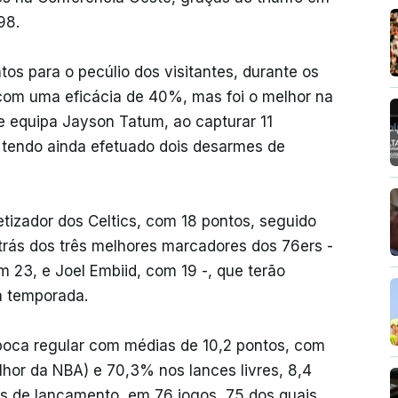
98.
os para o pecúlio dos visitantes, durante os
com uma eficácia de 40%, mas foi o melhor na
de equipa Jayson Tatum, ao capturar 11
, tendo ainda efetuado dois desarmes de
tizador dos Celtics, com 18 pontos, seguido
rás dos três melhores marcadores dos 76ers -
 23, e Joel Embiid, com 19 -, que terão
a temporada.
poca regular com médias de 10,2 pontos, com
lhor da NBA) e 70,3% nos lances livres, 8,4
mes de lançamento, em 76 jogos, 75 dos quais