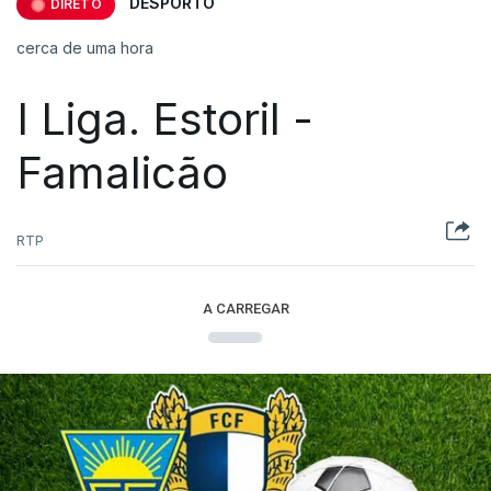
DESPORTO
DIRETO
cerca de uma hora
I Liga. Estoril -
Famalicão
RTP
A CARREGAR